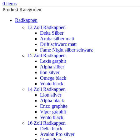
0
items
Produkt Kategorien
Radkappen
13 Zoll Radkappen
Delta Silber
Aruba silber matt
Drift schwarz matt
Fame Night silber schwarz
15 Zoll Radkappen
Lexis graphit
Alpha silber
lion silver
Omega black
Vento black
14 Zoll Radkappen
Lion silver
Alpha black
Enzo graphite
Viper graphit
Vento black
16 Zoll Radkappen
Delta black
Avalon Pro silver
Lion silver