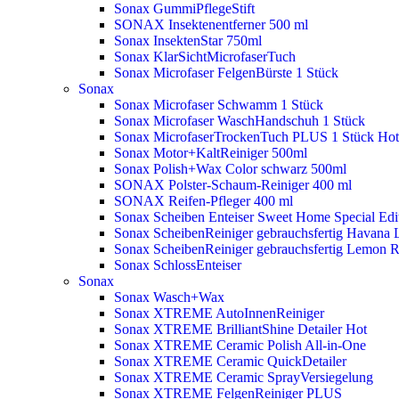
Sonax GummiPflegeStift
SONAX Insektenentferner 500 ml
Sonax InsektenStar 750ml
Sonax KlarSichtMicrofaserTuch
Sonax Microfaser FelgenBürste 1 Stück
Sonax
Sonax Microfaser Schwamm 1 Stück
Sonax Microfaser WaschHandschuh 1 Stück
Sonax MicrofaserTrockenTuch PLUS 1 Stück
Hot
Sonax Motor+KaltReiniger 500ml
Sonax Polish+Wax Color schwarz 500ml
SONAX Polster-Schaum-Reiniger 400 ml
SONAX Reifen-Pfleger 400 ml
Sonax Scheiben Enteiser Sweet Home Special Edit
Sonax ScheibenReiniger gebrauchsfertig Havana 
Sonax ScheibenReiniger gebrauchsfertig Lemon 
Sonax SchlossEnteiser
Sonax
Sonax Wasch+Wax
Sonax XTREME AutoInnenReiniger
Sonax XTREME BrilliantShine Detailer
Hot
Sonax XTREME Ceramic Polish All-in-One
Sonax XTREME Ceramic QuickDetailer
Sonax XTREME Ceramic SprayVersiegelung
Sonax XTREME FelgenReiniger PLUS