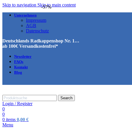
Skip to navigation
Skip to main content
-57%
Unternehmen
Impressum
AGB
Datenschutz
Deutschlands Radkappenshop Nr. 1…
ab 100€ Versandkostenfrei*
Newsletter
FAQs
Kontakt
Blog
Search
Login / Register
0
0
0
items
0,00
€
Menu