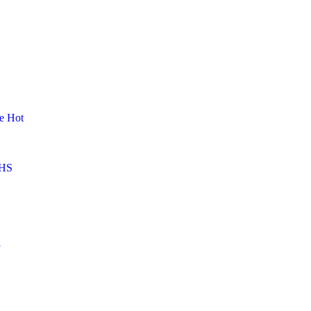
me
Hot
HS
l