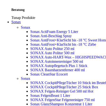
Beratung
Tunap Produkte
Sonax
Sonax
Sonax ActiFoam Energy 5 Liter
Sonax Anti-Beschlag Spray
Sonax AntiFrost+KlarSicht bis -18 °C Sweet Ho
Sonax AntiFrost+KlarSicht bis -18 °C Zirbe
SONAX Auto Politur 250 ml
SONAX Auto Politur 500 ml
SONAX Auto-HART-Wax – HIGHSPEEDWAC
SONAX Autoinnenreiniger 500 ml
SONAX Autopflegetuch Plus 1 Stück
SONAX Baumharzentferner 400 ml
Sonax CleanStar Ecocert
Sonax
SONAX CockpitPflegeTücher 10 Stück im Beute
SONAX CockpitPflegeTücher 25 Stück Box
SONAX Felgen-Reiniger Gel 500 ml
Hot
Sonax FelgenBeast 1 Liter
SONAX FelgenStar Felgenreiniger 750 ml
Sonax GlanzShampoo Konzentrat 1 Liter