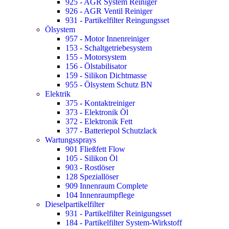
925 - AGR System Reiniger
926 - AGR Ventil Reiniger
931 - Partikelfilter Reingungsset
Ölsystem
957 - Motor Innenreiniger
153 - Schaltgetriebesystem
155 - Motorsystem
156 - Ölstabilisator
159 - Silikon Dichtmasse
955 - Ölsystem Schutz BN
Elektrik
375 - Kontaktreiniger
373 - Elektronik Öl
372 - Elektronik Fett
377 - Batteriepol Schutzlack
Wartungssprays
901 Fließfett Flow
105 - Silikon Öl
903 - Rostlöser
128 Speziallöser
909 Innenraum Complete
104 Innenraumpflege
Dieselpartikelfilter
931 - Partikelfilter Reinigungsset
184 - Partikelfilter System-Wirkstoff