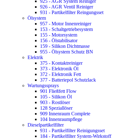
925 - AGR System Reiniger
926 - AGR Ventil Reiniger
931 - Partikelfilter Reingungsset
Ölsystem
957 - Motor Innenreiniger
153 - Schaltgetriebesystem
155 - Motorsystem
156 - Ölstabilisator
159 - Silikon Dichtmasse
955 - Ölsystem Schutz BN
Elektrik
375 - Kontaktreiniger
373 - Elektronik Öl
372 - Elektronik Fett
377 - Batteriepol Schutzlack
Wartungssprays
901 Fließfett Flow
105 - Silikon Öl
903 - Rostlöser
128 Speziallöser
909 Innenraum Complete
104 Innenraumpflege
Dieselpartikelfilter
931 - Partikelfilter Reinigungsset
184 - Partikelfilter System-Wirkstoff