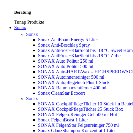
Beratung
Tunap Produkte
Sonax
Sonax
Sonax ActiFoam Energy 5 Liter
Sonax Anti-Beschlag Spray
Sonax AntiFrost+KlarSicht bis -18 °C Sweet Ho
Sonax AntiFrost+KlarSicht bis -18 °C Zirbe
SONAX Auto Politur 250 ml
SONAX Auto Politur 500 ml
SONAX Auto-HART-Wax – HIGHSPEEDWAC
SONAX Autoinnenreiniger 500 ml
SONAX Autopflegetuch Plus 1 Stück
SONAX Baumharzentferner 400 ml
Sonax CleanStar Ecocert
Sonax
SONAX CockpitPflegeTücher 10 Stück im Beute
SONAX CockpitPflegeTücher 25 Stück Box
SONAX Felgen-Reiniger Gel 500 ml
Hot
Sonax FelgenBeast 1 Liter
SONAX FelgenStar Felgenreiniger 750 ml
Sonax GlanzShampoo Konzentrat 1 Liter