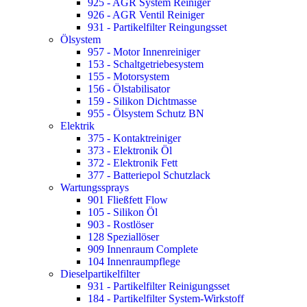
925 - AGR System Reiniger
926 - AGR Ventil Reiniger
931 - Partikelfilter Reingungsset
Ölsystem
957 - Motor Innenreiniger
153 - Schaltgetriebesystem
155 - Motorsystem
156 - Ölstabilisator
159 - Silikon Dichtmasse
955 - Ölsystem Schutz BN
Elektrik
375 - Kontaktreiniger
373 - Elektronik Öl
372 - Elektronik Fett
377 - Batteriepol Schutzlack
Wartungssprays
901 Fließfett Flow
105 - Silikon Öl
903 - Rostlöser
128 Speziallöser
909 Innenraum Complete
104 Innenraumpflege
Dieselpartikelfilter
931 - Partikelfilter Reinigungsset
184 - Partikelfilter System-Wirkstoff