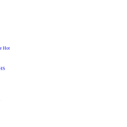
me
Hot
HS
l