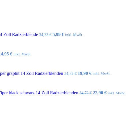
Ursprünglicher
Aktueller
14 Zoll Radzierblende
5,99
€
34,72
€
inkl. MwSt.
Preis
Preis
war:
ist:
34,72 €
5,99 €.
Ursprünglicher
Aktueller
14,95
€
inkl. MwSt.
Preis
Preis
war:
ist:
32,10 €
14,95 €.
Ursprünglicher
Aktueller
er graphit 14 Zoll Radzierblenden
19,90
€
34,72
€
inkl. MwSt.
Preis
Preis
war:
ist:
34,72 €
19,90 €.
Ursprünglicher
Aktueller
per black schwarz 14 Zoll Radzierblenden
22,90
€
34,72
€
inkl. MwSt.
Preis
Preis
war:
ist:
34,72 €
22,90 €.