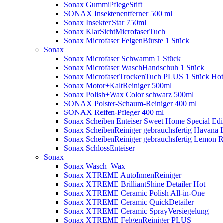
Sonax GummiPflegeStift
SONAX Insektenentferner 500 ml
Sonax InsektenStar 750ml
Sonax KlarSichtMicrofaserTuch
Sonax Microfaser FelgenBürste 1 Stück
Sonax
Sonax Microfaser Schwamm 1 Stück
Sonax Microfaser WaschHandschuh 1 Stück
Sonax MicrofaserTrockenTuch PLUS 1 Stück
Hot
Sonax Motor+KaltReiniger 500ml
Sonax Polish+Wax Color schwarz 500ml
SONAX Polster-Schaum-Reiniger 400 ml
SONAX Reifen-Pfleger 400 ml
Sonax Scheiben Enteiser Sweet Home Special Edit
Sonax ScheibenReiniger gebrauchsfertig Havana 
Sonax ScheibenReiniger gebrauchsfertig Lemon 
Sonax SchlossEnteiser
Sonax
Sonax Wasch+Wax
Sonax XTREME AutoInnenReiniger
Sonax XTREME BrilliantShine Detailer
Hot
Sonax XTREME Ceramic Polish All-in-One
Sonax XTREME Ceramic QuickDetailer
Sonax XTREME Ceramic SprayVersiegelung
Sonax XTREME FelgenReiniger PLUS