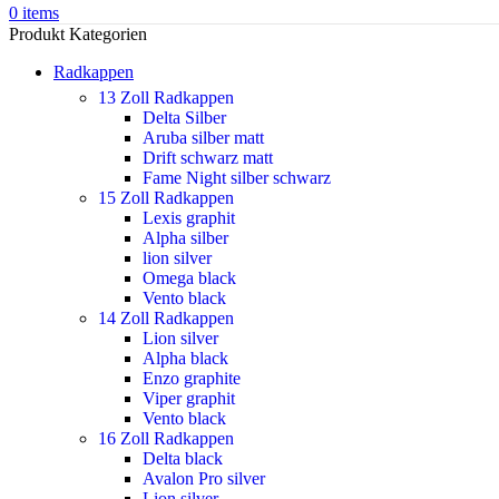
0
items
Produkt Kategorien
Radkappen
13 Zoll Radkappen
Delta Silber
Aruba silber matt
Drift schwarz matt
Fame Night silber schwarz
15 Zoll Radkappen
Lexis graphit
Alpha silber
lion silver
Omega black
Vento black
14 Zoll Radkappen
Lion silver
Alpha black
Enzo graphite
Viper graphit
Vento black
16 Zoll Radkappen
Delta black
Avalon Pro silver
Lion silver