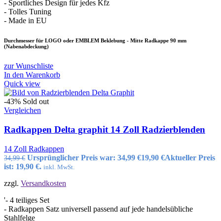
- Sportliches Design für jedes Kfz
- Tolles Tuning
- Made in EU
Durchmesser für LOGO oder EMBLEM Beklebung - Mitte Radkappe 90 mm
(Nabenabdeckung)
zur Wunschliste
In den Warenkorb
Quick view
-43%
Sold out
Vergleichen
Radkappen Delta graphit 14 Zoll Radzierblenden
14 Zoll Radkappen
Ursprünglicher Preis war: 34,99 €
19,90
€
Aktueller Preis
34,99
€
ist: 19,90 €.
inkl. MwSt.
zzgl.
Versandkosten
'- 4 teiliges Set
- Radkappen Satz universell passend auf jede handelsübliche
Stahlfelge