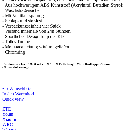
- Aus hochwertigem ABS Kunststoff (Acrylnitril-Butadien-Styrol)
- Waschstraßensicher
- Mit Ventilaussparung
- Schlag- und stoßfest
- Verpackungseinheit vier Stück
- Versand innerhalb von 24h Stunden
- Sportliches Design für jedes Kfz
- Tolles Tuning
- Montageanleitung wird mitgeliefert
- Chromring
Durchmesser für LOGO oder EMBLEM Beklebung - Mitte Radkappe 70 mm
(Nabenabdeckung)
zur Wunschliste
In den Warenkorb
Quick view
ZTE
Youin
Xiaomi
WRC
Woxter