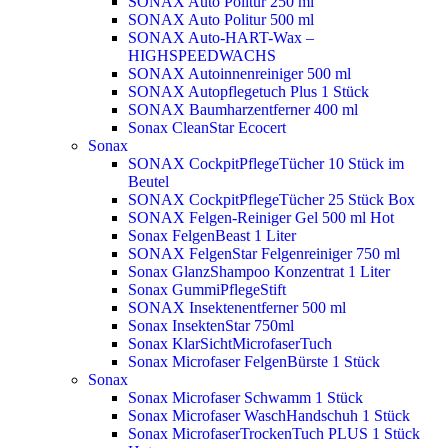
SONAX Auto Politur 250 ml
SONAX Auto Politur 500 ml
SONAX Auto-HART-Wax –
HIGHSPEEDWACHS
SONAX Autoinnenreiniger 500 ml
SONAX Autopflegetuch Plus 1 Stück
SONAX Baumharzentferner 400 ml
Sonax CleanStar Ecocert
Sonax
SONAX CockpitPflegeTücher 10 Stück im
Beutel
SONAX CockpitPflegeTücher 25 Stück Box
SONAX Felgen-Reiniger Gel 500 ml
Hot
Sonax FelgenBeast 1 Liter
SONAX FelgenStar Felgenreiniger 750 ml
Sonax GlanzShampoo Konzentrat 1 Liter
Sonax GummiPflegeStift
SONAX Insektenentferner 500 ml
Sonax InsektenStar 750ml
Sonax KlarSichtMicrofaserTuch
Sonax Microfaser FelgenBürste 1 Stück
Sonax
Sonax Microfaser Schwamm 1 Stück
Sonax Microfaser WaschHandschuh 1 Stück
Sonax MicrofaserTrockenTuch PLUS 1 Stück