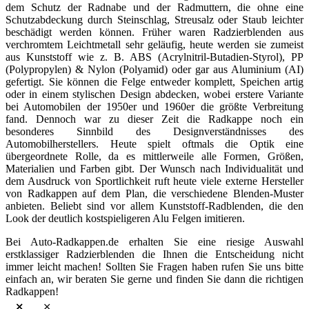
dem Schutz der Radnabe und der Radmuttern, die ohne eine
Schutzabdeckung durch Steinschlag, Streusalz oder Staub leichter
beschädigt werden können. Früher waren Radzierblenden aus
verchromtem Leichtmetall sehr geläufig, heute werden sie zumeist
aus Kunststoff wie z. B. ABS (Acrylnitril-Butadien-Styrol), PP
(Polypropylen) & Nylon (Polyamid) oder gar aus Aluminium (AI)
gefertigt. Sie können die Felge entweder komplett, Speichen artig
oder in einem stylischen Design abdecken, wobei erstere Variante
bei Automobilen der 1950er und 1960er die größte Verbreitung
fand. Dennoch war zu dieser Zeit die Radkappe noch ein
besonderes Sinnbild des Designverständnisses des
Automobilherstellers. Heute spielt oftmals die Optik eine
übergeordnete Rolle, da es mittlerweile alle Formen, Größen,
Materialien und Farben gibt. Der Wunsch nach Individualität und
dem Ausdruck von Sportlichkeit ruft heute viele externe Hersteller
von Radkappen auf dem Plan, die verschiedene Blenden-Muster
anbieten. Beliebt sind vor allem Kunststoff-Radblenden, die den
Look der deutlich kostspieligeren Alu Felgen imitieren.
Bei Auto-Radkappen.de erhalten Sie eine riesige Auswahl
erstklassiger Radzierblenden die Ihnen die Entscheidung nicht
immer leicht machen! Sollten Sie Fragen haben rufen Sie uns bitte
einfach an, wir beraten Sie gerne und finden Sie dann die richtigen
Radkappen!