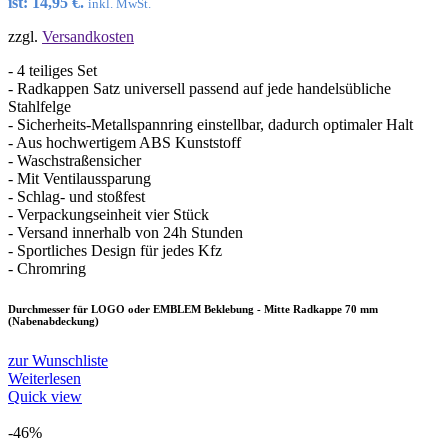
ist: 14,95 €.
inkl. MwSt.
zzgl.
Versandkosten
- 4 teiliges Set
- Radkappen Satz universell passend auf jede handelsübliche
Stahlfelge
- Sicherheits-Metallspannring einstellbar, dadurch optimaler Halt
- Aus hochwertigem ABS Kunststoff
- Waschstraßensicher
- Mit Ventilaussparung
- Schlag- und stoßfest
- Verpackungseinheit vier Stück
- Versand innerhalb von 24h Stunden
- Sportliches Design für jedes Kfz
- Chromring
Durchmesser für LOGO oder EMBLEM Beklebung - Mitte Radkappe 70 mm
(Nabenabdeckung)
zur Wunschliste
Weiterlesen
Quick view
-46%