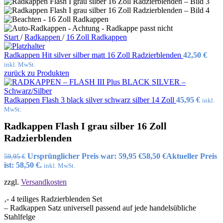
gebrauchsfertig Havana Love
Sonax ScheibenReiniger
gebrauchsfertig Lemon Rocks
Sonax SchlossEnteiser
Start
/
Radkappen
/
16 Zoll Radkappen
Sonax
Sonax Wasch+Wax
Radkappen Hit silver silber matt 16 Zoll Radzierblenden
42,50
€
Sonax XTREME
inkl. MwSt.
AutoInnenReiniger
zurück zu Produkten
Sonax XTREME BrilliantShine
Detailer
Hot
Sonax XTREME Ceramic Polish
Radkappen Flash 3 black silver schwarz silber 14 Zoll
45,95
€
inkl.
All-in-One
MwSt.
Sonax XTREME Ceramic
QuickDetailer
Radkappen Flash I grau silber 16 Zoll
Sonax XTREME Ceramic
Radzierblenden
SprayVersiegelung
Sonax XTREME FelgenReiniger
PLUS
Ursprünglicher Preis war: 59,95 €
58,50
€
Aktueller Preis
59,95
€
Sonax XTREME
ist: 58,50 €.
inkl. MwSt.
KunststoffDetailer Innen+Außen
zzgl.
Versandkosten
Sonax XTREME
Polster+AlcantaraReiniger
‚- 4 teiliges Radzierblenden Set
Sonax XTREME
– Radkappen Satz universell passend auf jede handelsübliche
ReifenGlanzSpray Wet Look
Stahlfelge
Sonax XTREME RichFoam