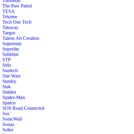
Thomson
The Paw Patrol
TESA
Tekmee
Tech One Tech
Tataway
Targus
Talens Art Creation
Superman
Superlite
Subblim
STP
Stilo
Startech
Star Wars
Stanley
Stak
Stahlex
Spider-Man
Sparco
SOS Road Connected
Sos
SonicWall
Sonax
Solter