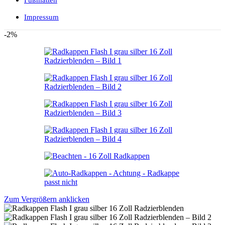
Konzentrat 1 Liter
Sonax GummiPflegeStift
Impressum
SONAX Insektenentferner 500
ml
-2%
Sonax InsektenStar 750ml
Sonax KlarSichtMicrofaserTuch
Sonax Microfaser FelgenBürste 1
Stück
Sonax
Sonax Microfaser Schwamm 1
Stück
Sonax Microfaser
WaschHandschuh 1 Stück
Sonax MicrofaserTrockenTuch
PLUS 1 Stück
Hot
Sonax Motor+KaltReiniger
500ml
Sonax Polish+Wax Color
schwarz 500ml
SONAX Polster-Schaum-
Reiniger 400 ml
SONAX Reifen-Pfleger 400 ml
Zum Vergrößern anklicken
Sonax Scheiben Enteiser Sweet
Home Special Edition 1 Liter
Sonax ScheibenReiniger