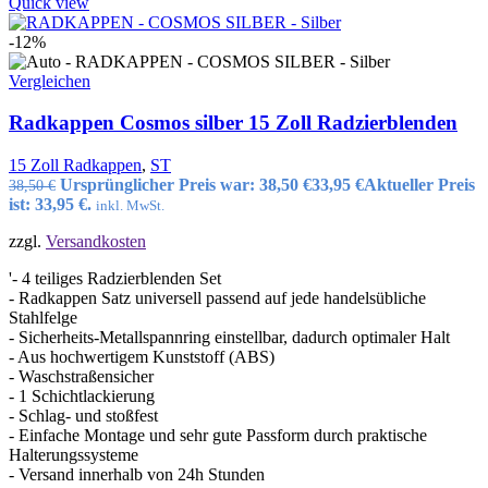
Quick view
-12%
Vergleichen
Radkappen Cosmos silber 15 Zoll Radzierblenden
15 Zoll Radkappen
,
ST
Ursprünglicher Preis war: 38,50 €
33,95
€
Aktueller Preis
38,50
€
ist: 33,95 €.
inkl. MwSt.
zzgl.
Versandkosten
'- 4 teiliges Radzierblenden Set
- Radkappen Satz universell passend auf jede handelsübliche
Stahlfelge
- Sicherheits-Metallspannring einstellbar, dadurch optimaler Halt
- Aus hochwertigem Kunststoff (ABS)
- Waschstraßensicher
- 1 Schichtlackierung
- Schlag- und stoßfest
- Einfache Montage und sehr gute Passform durch praktische
Halterungssysteme
- Versand innerhalb von 24h Stunden