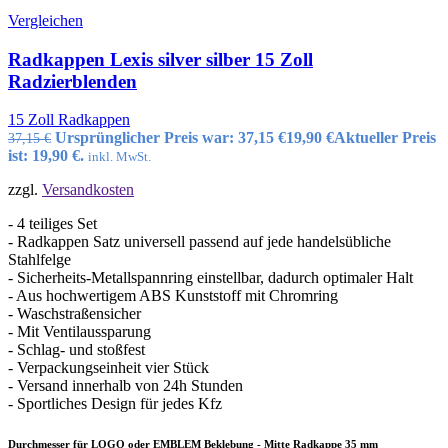
Vergleichen
Radkappen Lexis silver silber 15 Zoll
Radzierblenden
15 Zoll Radkappen
Ursprünglicher Preis war: 37,15 €
19,90
€
Aktueller Preis
37,15
€
ist: 19,90 €.
inkl. MwSt.
zzgl.
Versandkosten
- 4 teiliges Set
- Radkappen Satz universell passend auf jede handelsübliche
Stahlfelge
- Sicherheits-Metallspannring einstellbar, dadurch optimaler Halt
- Aus hochwertigem ABS Kunststoff mit Chromring
- Waschstraßensicher
- Mit Ventilaussparung
- Schlag- und stoßfest
- Verpackungseinheit vier Stück
- Versand innerhalb von 24h Stunden
- Sportliches Design für jedes Kfz
Durchmesser für LOGO oder EMBLEM Beklebung - Mitte Radkappe 35 mm