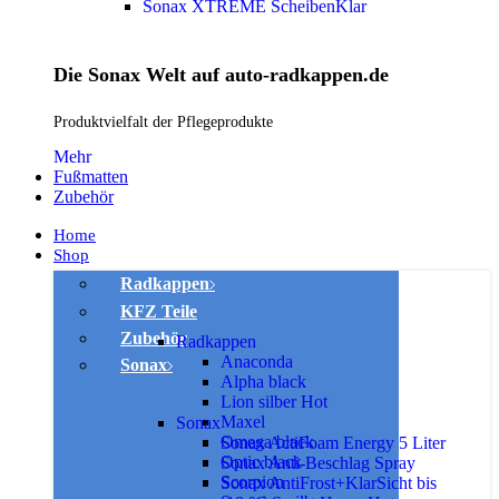
Sonax XTREME ScheibenKlar
Die Sonax Welt auf auto-radkappen.de
Produktvielfalt der Pflegeprodukte
Mehr
Fußmatten
Zubehör
Home
Shop
Radkappen
KFZ Teile
Zubehör
Radkappen
Anaconda
Sonax
Alpha black
Lion silber
Hot
Maxel
Sonax
Omega black
Sonax ActiFoam Energy 5 Liter
Optic black
Sonax Anti-Beschlag Spray
Scorpion
Sonax AntiFrost+KlarSicht bis