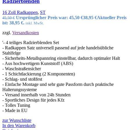
Radzierblenden
16 Zoll Radkappen
,
ST
Ursprünglicher Preis war: 45,50 €
38,95
€
Aktueller Preis
45,50
€
ist: 38,95 €.
inkl. MwSt.
zzgl.
Versandkosten
'- 4 teiliges Radzierblenden Set
- Radkappen Satz universell passend auf jede handelsübliche
Stahlfelge
- Sicherheits-Metallspannring einstellbar, dadurch optimaler Halt
- Aus hochwertigem Kunststoff (ABS)
- Waschstraßensicher
- 1 Schichtlackierung (2 Komponenten)
- Schlag- und stoßfest
- Einfache Montage und sehr gute Passform durch praktische
Halterungssysteme
- Versand innerhalb von 24h Stunden
- Sportliches Design für jedes Kfz
- Tolles Tuning
- Made in EU
zur Wunschliste
In den Warenkorb