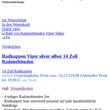
(Nabenabdeckung)
zur Wunschliste
In den Warenkorb
Quick view
-43%
Vergleichen
Radkappen Viper silver silber 14 Zoll
Radzierblenden
14 Zoll Radkappen
Ursprünglicher Preis war: 34,72 €
19,90
€
Aktueller Preis
34,72
€
ist: 19,90 €.
inkl. MwSt.
zzgl.
Versandkosten
- 4 teiliges Radzierblenden Set
- Radkappen Satz universell passend auf jede handelsübliche
Stahlfelge
- Sicherheits-Metallspannring einstellbar, dadurch optimaler Halt