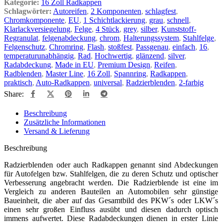
Kategorie:
16 Zoll Radkappen
Schlagwörter:
Autoreifen
,
2 Komponenten
,
schlagfest
,
Chromkomponente
,
EU
,
1 Schichtlackierung
,
grau
,
schnell
,
Klarlackversiegelung
,
Felge
,
4 Stück
,
grey
,
silber
,
Kunststoff-
Regranulat
,
felgenabdeckung
,
chrom
,
Halterungssystem
,
Stahlfelge
,
Felgenschutz
,
Chromring
,
Flash
,
stoßfest
,
Passgenau
,
einfach
,
16
,
temperaturunabhängig
,
Rad
,
Hochwertig
,
glänzend
,
silver
,
Radabdeckung
,
Made in EU
,
Premium Design
,
Reifen
,
Radblenden
,
Master Line
,
16 Zoll
,
Spannring
,
Radkappen
,
praktisch
,
Auto-Radkappen
,
universal
,
Radzierblenden
,
2-farbig
Share:
Beschreibung
Zusätzliche Informationen
Versand & Lieferung
Beschreibung
Radzierblenden oder auch Radkappen genannt sind Abdeckungen
für Autofelgen bzw. Stahlfelgen, die zu deren Schutz und optischer
Verbesserung angebracht werden. Die Radzierblende ist eine im
Vergleich zu anderen Bauteilen an Automobilen sehr günstige
Baueinheit, die aber auf das Gesamtbild des PKW´s oder LKW´s
einen sehr großen Einfluss ausübt und diesen dadurch optisch
immens aufwertet. Diese Radabdeckungen dienen in erster Linie