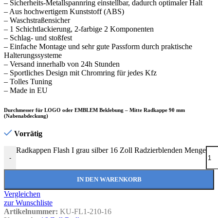
– Sicherheits-Metallspannring einstellbar, dadurch optimaler Halt
Shampoo
– Aus hochwertigem Kunststoff (ABS)
Sonax XTREME ScheibenKlar
– Waschstraßensicher
– 1 Schichtlackierung, 2-farbige 2 Komponenten
– Schlag- und stoßfest
Die Sonax Welt auf auto-
– Einfache Montage und sehr gute Passform durch praktische
radkappen.de
Halterungssysteme
– Versand innerhalb von 24h Stunden
– Sportliches Design mit Chromring für jedes Kfz
Produktvielfalt der Pflegeprodukte
– Tolles Tuning
Mehr
– Made in EU
Durchmesser für LOGO oder EMBLEM Beklebung – Mitte Radkappe 90 mm
(Nabenabdeckung)
Vorrätig
Radkappen Flash I grau silber 16 Zoll Radzierblenden Menge
-
IN DEN WARENKORB
Vergleichen
zur Wunschliste
Artikelnummer:
KU-FL1-210-16