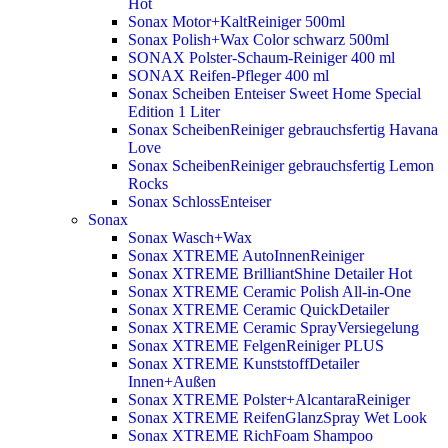
Hot
Sonax Motor+KaltReiniger 500ml
Sonax Polish+Wax Color schwarz 500ml
SONAX Polster-Schaum-Reiniger 400 ml
SONAX Reifen-Pfleger 400 ml
Sonax Scheiben Enteiser Sweet Home Special
Edition 1 Liter
Sonax ScheibenReiniger gebrauchsfertig Havana
Love
Sonax ScheibenReiniger gebrauchsfertig Lemon
Rocks
Sonax SchlossEnteiser
Sonax
Sonax Wasch+Wax
Sonax XTREME AutoInnenReiniger
Sonax XTREME BrilliantShine Detailer
Hot
Sonax XTREME Ceramic Polish All-in-One
Sonax XTREME Ceramic QuickDetailer
Sonax XTREME Ceramic SprayVersiegelung
Sonax XTREME FelgenReiniger PLUS
Sonax XTREME KunststoffDetailer
Innen+Außen
Sonax XTREME Polster+AlcantaraReiniger
Sonax XTREME ReifenGlanzSpray Wet Look
Sonax XTREME RichFoam Shampoo