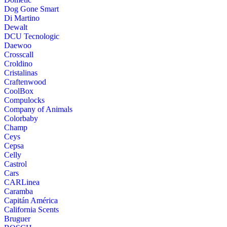
Dog Gone Smart
Di Martino
Dewalt
DCU Tecnologic
Daewoo
Crosscall
Croldino
Cristalinas
Craftenwood
CoolBox
Compulocks
Company of Animals
Colorbaby
Champ
Ceys
Cepsa
Celly
Castrol
Cars
CARLinea
Caramba
Capitán América
California Scents
Bruguer