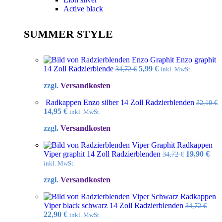
Active black
SUMMER STYLE
Enzo graphit
Ursprünglicher
Aktueller
14 Zoll Radzierblende
5,99
€
34,72
€
inkl. MwSt.
Preis
Preis
zzgl.
Versandkosten
war:
ist:
34,72 €
5,99 €.
Radkappen Enzo silber 14 Zoll Radzierblenden
32,10
€
Ursprünglicher
Aktueller
14,95
€
inkl. MwSt.
Preis
Preis
zzgl.
Versandkosten
war:
ist:
32,10 €
14,95 €.
Radkappen
Ursprüngl
Akt
Viper graphit 14 Zoll Radzierblenden
19,90
€
34,72
€
Preis
Pre
inkl. MwSt.
war:
ist:
zzgl.
Versandkosten
34,72 €
19,9
Radkappen
Viper black schwarz 14 Zoll Radzierblenden
34,72
€
Ursprünglicher
Aktueller
22,90
€
inkl. MwSt.