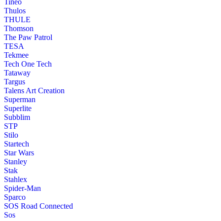
Tineo
Thulos
THULE
Thomson
The Paw Patrol
TESA
Tekmee
Tech One Tech
Tataway
Targus
Talens Art Creation
Superman
Superlite
Subblim
STP
Stilo
Startech
Star Wars
Stanley
Stak
Stahlex
Spider-Man
Sparco
SOS Road Connected
Sos