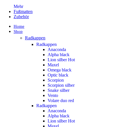
Mehr
Fußmatten
Zubehör
Home
Shop
Radkappen
Radkappen
Anaconda
Alpha black
Lion silber
Hot
Maxel
Omega black
Optic black
Scorpion
Scorpion silber
Snake silber
Vento
Volare duo red
Radkappen
Anaconda
Alpha black
Lion silber
Hot
Maxel