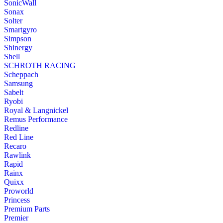
SonicWall
Sonax
Solter
Smartgyro
Simpson
Shinergy
Shell
SCHROTH RACING
Scheppach
Samsung
Sabelt
Ryobi
Royal & Langnickel
Remus Performance
Redline
Red Line
Recaro
Rawlink
Rapid
Rainx
Quixx
Proworld
Princess
Premium Parts
Premier