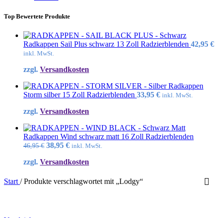
Top Bewertete Produkte
Radkappen Sail Plus schwarz 13 Zoll Radzierblenden
42,95
€
inkl. MwSt.
zzgl.
Versandkosten
Radkappen
Storm silber 15 Zoll Radzierblenden
33,95
€
inkl. MwSt.
zzgl.
Versandkosten
Radkappen Wind schwarz matt 16 Zoll Radzierblenden
Ursprünglicher
Aktueller
38,95
€
46,95
€
inkl. MwSt.
Preis
Preis
zzgl.
Versandkosten
war:
ist:
46,95 €
38,95 €.
Start
/
Produkte verschlagwortet mit „Lodgy“