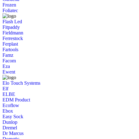
Frozen
Foliatec
Flash Led
Fitpaddy
Fieldmann
Ferrestock
Ferplast
Fartools
Famz
Facom
Eza
Ewent
Elo Touch Systems
Elf
ELBE
EDM Product
Ecoflow
Ebox
Easy Sock
Dunlop
Dremel
Dr Marcus
Dometic