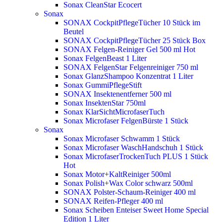
Sonax CleanStar Ecocert
Sonax
SONAX CockpitPflegeTücher 10 Stück im
Beutel
SONAX CockpitPflegeTücher 25 Stück Box
SONAX Felgen-Reiniger Gel 500 ml
Hot
Sonax FelgenBeast 1 Liter
SONAX FelgenStar Felgenreiniger 750 ml
Sonax GlanzShampoo Konzentrat 1 Liter
Sonax GummiPflegeStift
SONAX Insektenentferner 500 ml
Sonax InsektenStar 750ml
Sonax KlarSichtMicrofaserTuch
Sonax Microfaser FelgenBürste 1 Stück
Sonax
Sonax Microfaser Schwamm 1 Stück
Sonax Microfaser WaschHandschuh 1 Stück
Sonax MicrofaserTrockenTuch PLUS 1 Stück
Hot
Sonax Motor+KaltReiniger 500ml
Sonax Polish+Wax Color schwarz 500ml
SONAX Polster-Schaum-Reiniger 400 ml
SONAX Reifen-Pfleger 400 ml
Sonax Scheiben Enteiser Sweet Home Special
Edition 1 Liter