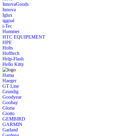
InnovaGoods
Innova
Iglux
iggual
i-Tec
Hummer
HTC EQUIPEMENT
HPE
Holts
Hofftech
Help-Flash
Hello Kitty
Hama
Haeger
GT Line
Grundig
Goodyear
Goobay
Gloria
Giotto
GEMBIRD
GARMIN
Garland
Gardena