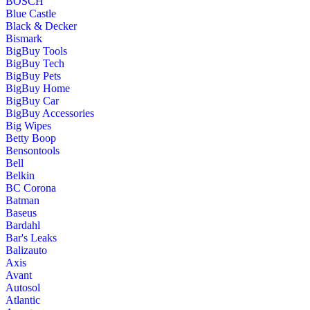
BOSCH
Blue Castle
Black & Decker
Bismark
BigBuy Tools
BigBuy Tech
BigBuy Pets
BigBuy Home
BigBuy Car
BigBuy Accessories
Big Wipes
Betty Boop
Bensontools
Bell
Belkin
BC Corona
Batman
Baseus
Bardahl
Bar's Leaks
Balizauto
Axis
Avant
Autosol
Atlantic