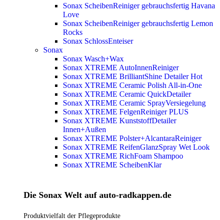
Sonax ScheibenReiniger gebrauchsfertig Havana
Love
Sonax ScheibenReiniger gebrauchsfertig Lemon
Rocks
Sonax SchlossEnteiser
Sonax
Sonax Wasch+Wax
Sonax XTREME AutoInnenReiniger
Sonax XTREME BrilliantShine Detailer
Hot
Sonax XTREME Ceramic Polish All-in-One
Sonax XTREME Ceramic QuickDetailer
Sonax XTREME Ceramic SprayVersiegelung
Sonax XTREME FelgenReiniger PLUS
Sonax XTREME KunststoffDetailer
Innen+Außen
Sonax XTREME Polster+AlcantaraReiniger
Sonax XTREME ReifenGlanzSpray Wet Look
Sonax XTREME RichFoam Shampoo
Sonax XTREME ScheibenKlar
Die Sonax Welt auf auto-radkappen.de
Produktvielfalt der Pflegeprodukte