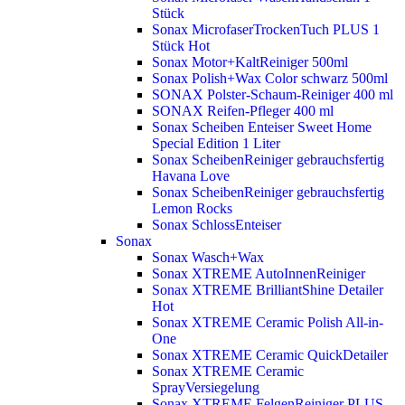
Stück
Sonax MicrofaserTrockenTuch PLUS 1
Stück
Hot
Sonax Motor+KaltReiniger 500ml
Sonax Polish+Wax Color schwarz 500ml
SONAX Polster-Schaum-Reiniger 400 ml
SONAX Reifen-Pfleger 400 ml
Sonax Scheiben Enteiser Sweet Home
Special Edition 1 Liter
Sonax ScheibenReiniger gebrauchsfertig
Havana Love
Sonax ScheibenReiniger gebrauchsfertig
Lemon Rocks
Sonax SchlossEnteiser
Sonax
Sonax Wasch+Wax
Sonax XTREME AutoInnenReiniger
Sonax XTREME BrilliantShine Detailer
Hot
Sonax XTREME Ceramic Polish All-in-
One
Sonax XTREME Ceramic QuickDetailer
Sonax XTREME Ceramic
SprayVersiegelung
Sonax XTREME FelgenReiniger PLUS