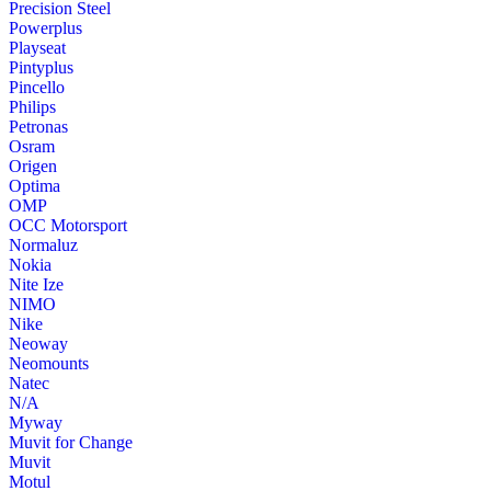
Precision Steel
Powerplus
Playseat
Pintyplus
Pincello
Philips
Petronas
Osram
Origen
Optima
OMP
OCC Motorsport
Normaluz
Nokia
Nite Ize
NIMO
Nike
Neoway
Neomounts
Natec
N/A
Myway
Muvit for Change
Muvit
Motul