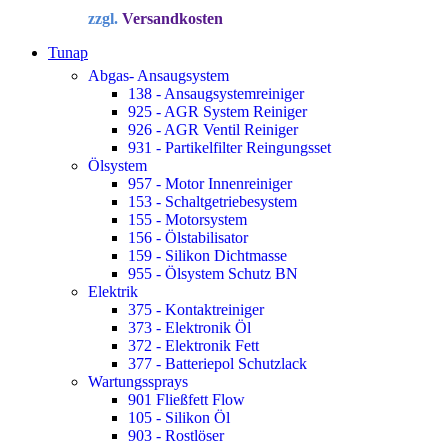
Preis
Preis
zzgl.
Versandkosten
war:
ist:
34,72 €
22,90 €.
Tunap
Abgas- Ansaugsystem
138 - Ansaugsystemreiniger
925 - AGR System Reiniger
926 - AGR Ventil Reiniger
931 - Partikelfilter Reingungsset
Ölsystem
957 - Motor Innenreiniger
153 - Schaltgetriebesystem
155 - Motorsystem
156 - Ölstabilisator
159 - Silikon Dichtmasse
955 - Ölsystem Schutz BN
Elektrik
375 - Kontaktreiniger
373 - Elektronik Öl
372 - Elektronik Fett
377 - Batteriepol Schutzlack
Wartungssprays
901 Fließfett Flow
105 - Silikon Öl
903 - Rostlöser