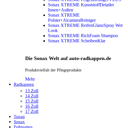
Sonax XTREME KunststoffDetailer
Innen+Außen
Sonax XTREME
Polster+AlcantaraReiniger
Sonax XTREME ReifenGlanzSpray Wet
Look
Sonax XTREME RichFoam Shampoo
Sonax XTREME ScheibenKlar
Die Sonax Welt auf auto-radkappen.de
Produktvielfalt der Pflegeprodukte
Mehr
Radkappen
13 Zoll
14 Zoll
15 Zoll
16 Zoll
17 Zoll
Tunap
Sonax
Fußmatten