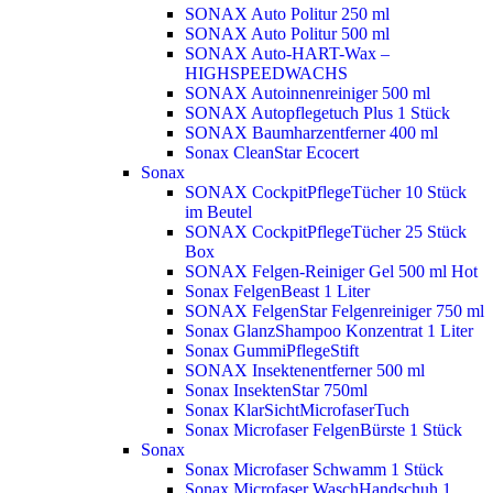
SONAX Auto Politur 250 ml
SONAX Auto Politur 500 ml
SONAX Auto-HART-Wax –
HIGHSPEEDWACHS
SONAX Autoinnenreiniger 500 ml
SONAX Autopflegetuch Plus 1 Stück
SONAX Baumharzentferner 400 ml
Sonax CleanStar Ecocert
Sonax
SONAX CockpitPflegeTücher 10 Stück
im Beutel
SONAX CockpitPflegeTücher 25 Stück
Box
SONAX Felgen-Reiniger Gel 500 ml
Hot
Sonax FelgenBeast 1 Liter
SONAX FelgenStar Felgenreiniger 750 ml
Sonax GlanzShampoo Konzentrat 1 Liter
Sonax GummiPflegeStift
SONAX Insektenentferner 500 ml
Sonax InsektenStar 750ml
Sonax KlarSichtMicrofaserTuch
Sonax Microfaser FelgenBürste 1 Stück
Sonax
Sonax Microfaser Schwamm 1 Stück
Sonax Microfaser WaschHandschuh 1