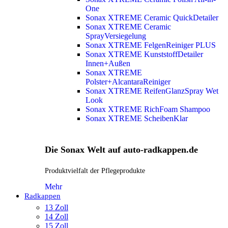
One
Sonax XTREME Ceramic QuickDetailer
Sonax XTREME Ceramic
SprayVersiegelung
Sonax XTREME FelgenReiniger PLUS
Sonax XTREME KunststoffDetailer
Innen+Außen
Sonax XTREME
Polster+AlcantaraReiniger
Sonax XTREME ReifenGlanzSpray Wet
Look
Sonax XTREME RichFoam Shampoo
Sonax XTREME ScheibenKlar
Die Sonax Welt auf auto-radkappen.de
Produktvielfalt der Pflegeprodukte
Mehr
Radkappen
13 Zoll
14 Zoll
15 Zoll