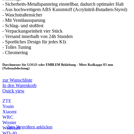
- Sicherheits-Metallspannring einstellbar, dadurch optimaler Halt
- Aus hochwertigem ABS Kunststoff (Acrylnitril-Butadien-Styrol)
- Waschstraßensicher
- Mit Ventilaussparung
- Schlag- und stoßfest
- Verpackungseinheit vier Stück
- Versand innerhalb von 24h Stunden
- Sportliches Design für jedes Kfz
- Tolles Tuning
- Chromering
Durchmesser für LOGO oder EMBLEM Beklebung - Mitte Radkappe 83 mm
(Nabenabdeckung)
zur Wunschliste
In den Warenkorb
Quick view
ZTE
Youin
Xiaomi
WRC
Woxter
Zum Vergrößern anklicken
Wolfcraft
WD-40