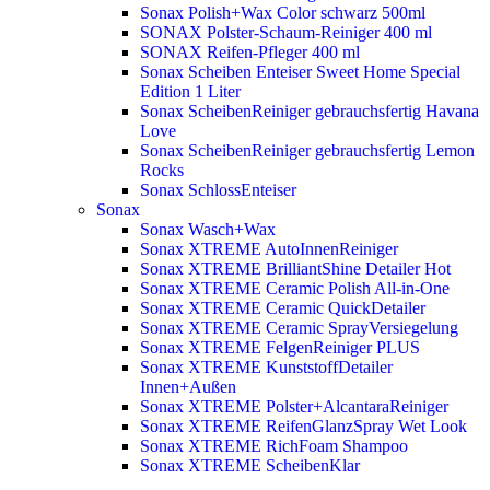
Sonax Polish+Wax Color schwarz 500ml
SONAX Polster-Schaum-Reiniger 400 ml
SONAX Reifen-Pfleger 400 ml
Sonax Scheiben Enteiser Sweet Home Special
Edition 1 Liter
Sonax ScheibenReiniger gebrauchsfertig Havana
Love
Sonax ScheibenReiniger gebrauchsfertig Lemon
Rocks
Sonax SchlossEnteiser
Sonax
Sonax Wasch+Wax
Sonax XTREME AutoInnenReiniger
Sonax XTREME BrilliantShine Detailer
Hot
Sonax XTREME Ceramic Polish All-in-One
Sonax XTREME Ceramic QuickDetailer
Sonax XTREME Ceramic SprayVersiegelung
Sonax XTREME FelgenReiniger PLUS
Sonax XTREME KunststoffDetailer
Innen+Außen
Sonax XTREME Polster+AlcantaraReiniger
Sonax XTREME ReifenGlanzSpray Wet Look
Sonax XTREME RichFoam Shampoo
Sonax XTREME ScheibenKlar