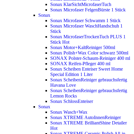
Sonax KlarSichtMicrofaserTuch
Sonax Microfaser FelgenBürste 1 Stück
Sonax
Sonax Microfaser Schwamm 1 Stück
Sonax Microfaser WaschHandschuh 1
Stück
Sonax MicrofaserTrockenTuch PLUS 1
Stück
Hot
Sonax Motor+KaltReiniger 500ml
Sonax Polish+Wax Color schwarz 500ml
SONAX Polster-Schaum-Reiniger 400 ml
SONAX Reifen-Pfleger 400 ml
Sonax Scheiben Enteiser Sweet Home
Special Edition 1 Liter
Sonax ScheibenReiniger gebrauchsfertig
Havana Love
Sonax ScheibenReiniger gebrauchsfertig
Lemon Rocks
Sonax SchlossEnteiser
Sonax
Sonax Wasch+Wax
Sonax XTREME AutoInnenReiniger
Sonax XTREME BrilliantShine Detailer
Hot
Sonax XTREME Ceramic Polish All-in-