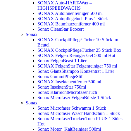
SONAX Auto-HART-Wax –
HIGHSPEEDWACHS
SONAX Autoinnenreiniger 500 ml
SONAX Autopflegetuch Plus 1 Stück
SONAX Baumharzentferner 400 ml
Sonax CleanStar Ecocert
Sonax
SONAX CockpitPflegeTücher 10 Stück im
Beutel
SONAX CockpitPflegeTücher 25 Stück Box
SONAX Felgen-Reiniger Gel 500 ml
Hot
Sonax FelgenBeast 1 Liter
SONAX FelgenStar Felgenreiniger 750 ml
Sonax GlanzShampoo Konzentrat 1 Liter
Sonax GummiPflegeStift
SONAX Insektenentferner 500 ml
Sonax InsektenStar 750ml
Sonax KlarSichtMicrofaserTuch
Sonax Microfaser FelgenBürste 1 Stück
Sonax
Sonax Microfaser Schwamm 1 Stück
Sonax Microfaser WaschHandschuh 1 Stück
Sonax MicrofaserTrockenTuch PLUS 1 Stück
Hot
Sonax Motor+KaltReiniger 500ml