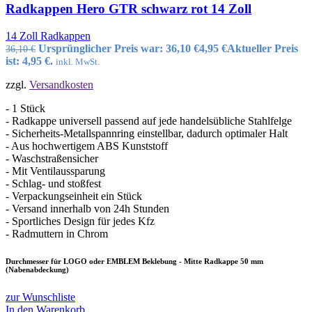
Radkappen Hero GTR schwarz rot 14 Zoll
14 Zoll Radkappen
Ursprünglicher Preis war: 36,10 €
4,95
€
Aktueller Preis
36,10
€
ist: 4,95 €.
inkl. MwSt.
zzgl.
Versandkosten
- 1 Stück
- Radkappe universell passend auf jede handelsübliche Stahlfelge
- Sicherheits-Metallspannring einstellbar, dadurch optimaler Halt
- Aus hochwertigem ABS Kunststoff
- Waschstraßensicher
- Mit Ventilaussparung
- Schlag- und stoßfest
- Verpackungseinheit ein Stück
- Versand innerhalb von 24h Stunden
- Sportliches Design für jedes Kfz
- Radmuttern in Chrom
Durchmesser für LOGO oder EMBLEM Beklebung - Mitte Radkappe 50 mm
(Nabenabdeckung)
zur Wunschliste
In den Warenkorb