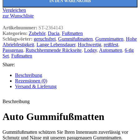
IN DEN WARENKORB
Vergleichen
zur Wunschliste
Artikelnummer:
ST-2364143
Kategorien:
Zubehör
,
Dacia
,
Fußmatten
Schlagwörter:
geruchsfrei
,
Gummifußmatten
,
Gummimatten
,
Hohe
Abriebfestigkeit
,
Lange Lebensdauer
,
Hochwertig
,
reißfest
,
Passgenau
,
Rutschhemmende Rückseite
,
Lodgy
,
Automatten
,
6-tlg
Set
,
Fußmatten
Share:
Beschreibung
Rezensionen (0)
Versand & Lieferung
Beschreibung
Auto Gummifußmatten
Gummifußmatten schützen Sie Ihren Innenraum zuverlässig vor
Schmutz und Nässe mit unseren passgenauen Gummimatten.