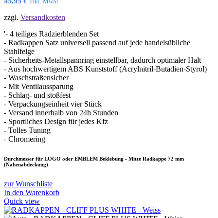
45,95
€
inkl. MwSt.
zzgl.
Versandkosten
'- 4 teiliges Radzierblenden Set
- Radkappen Satz universell passend auf jede handelsübliche
Stahlfelge
- Sicherheits-Metallspannring einstellbar, dadurch optimaler Halt
- Aus hochwertigem ABS Kunststoff (Acrylnitril-Butadien-Styrol)
- Waschstraßensicher
- Mit Ventilaussparung
- Schlag- und stoßfest
- Verpackungseinheit vier Stück
- Versand innerhalb von 24h Stunden
- Sportliches Design für jedes Kfz
- Tolles Tuning
- Chromering
Durchmesser für LOGO oder EMBLEM Beklebung - Mitte Radkappe 72 mm
(Nabenabdeckung)
zur Wunschliste
In den Warenkorb
Quick view