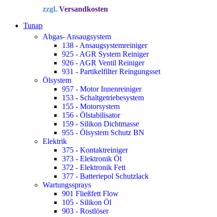
Preis
Preis
zzgl.
Versandkosten
war:
ist:
34,72 €
22,90 €.
Tunap
Abgas- Ansaugsystem
138 - Ansaugsystemreiniger
925 - AGR System Reiniger
926 - AGR Ventil Reiniger
931 - Partikelfilter Reingungsset
Ölsystem
957 - Motor Innenreiniger
153 - Schaltgetriebesystem
155 - Motorsystem
156 - Ölstabilisator
159 - Silikon Dichtmasse
955 - Ölsystem Schutz BN
Elektrik
375 - Kontaktreiniger
373 - Elektronik Öl
372 - Elektronik Fett
377 - Batteriepol Schutzlack
Wartungssprays
901 Fließfett Flow
105 - Silikon Öl
903 - Rostlöser