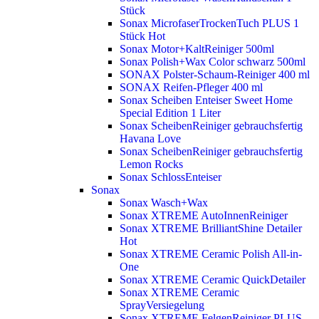
Stück
Sonax MicrofaserTrockenTuch PLUS 1
Stück
Hot
Sonax Motor+KaltReiniger 500ml
Sonax Polish+Wax Color schwarz 500ml
SONAX Polster-Schaum-Reiniger 400 ml
SONAX Reifen-Pfleger 400 ml
Sonax Scheiben Enteiser Sweet Home
Special Edition 1 Liter
Sonax ScheibenReiniger gebrauchsfertig
Havana Love
Sonax ScheibenReiniger gebrauchsfertig
Lemon Rocks
Sonax SchlossEnteiser
Sonax
Sonax Wasch+Wax
Sonax XTREME AutoInnenReiniger
Sonax XTREME BrilliantShine Detailer
Hot
Sonax XTREME Ceramic Polish All-in-
One
Sonax XTREME Ceramic QuickDetailer
Sonax XTREME Ceramic
SprayVersiegelung
Sonax XTREME FelgenReiniger PLUS