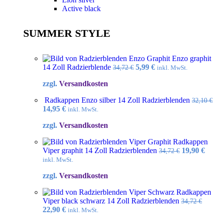
Active black
SUMMER STYLE
Enzo graphit
Ursprünglicher
Aktueller
14 Zoll Radzierblende
5,99
€
34,72
€
inkl. MwSt.
Preis
Preis
zzgl.
Versandkosten
war:
ist:
34,72 €
5,99 €.
Radkappen Enzo silber 14 Zoll Radzierblenden
32,10
€
Ursprünglicher
Aktueller
14,95
€
inkl. MwSt.
Preis
Preis
zzgl.
Versandkosten
war:
ist:
32,10 €
14,95 €.
Radkappen
Ursprüngl
Akt
Viper graphit 14 Zoll Radzierblenden
19,90
€
34,72
€
Preis
Pre
inkl. MwSt.
war:
ist:
zzgl.
Versandkosten
34,72 €
19,9
Radkappen
Viper black schwarz 14 Zoll Radzierblenden
34,72
€
Ursprünglicher
Aktueller
22,90
€
inkl. MwSt.