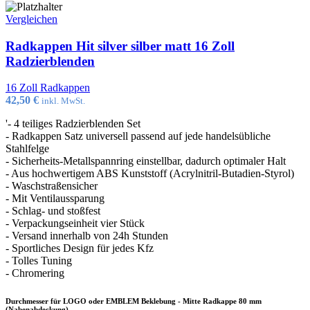
Vergleichen
Radkappen Hit silver silber matt 16 Zoll
Radzierblenden
16 Zoll Radkappen
42,50
€
inkl. MwSt.
'- 4 teiliges Radzierblenden Set
- Radkappen Satz universell passend auf jede handelsübliche
Stahlfelge
- Sicherheits-Metallspannring einstellbar, dadurch optimaler Halt
- Aus hochwertigem ABS Kunststoff (Acrylnitril-Butadien-Styrol)
- Waschstraßensicher
- Mit Ventilaussparung
- Schlag- und stoßfest
- Verpackungseinheit vier Stück
- Versand innerhalb von 24h Stunden
- Sportliches Design für jedes Kfz
- Tolles Tuning
- Chromering
Durchmesser für LOGO oder EMBLEM Beklebung - Mitte Radkappe 80 mm
(Nabenabdeckung)