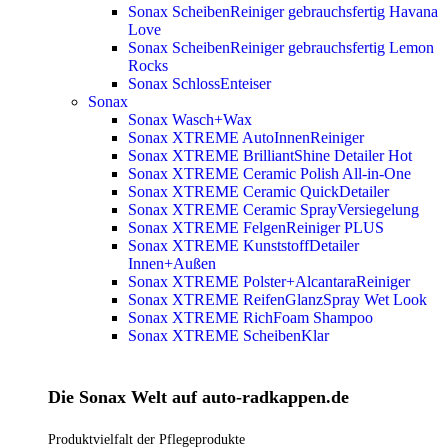
Sonax ScheibenReiniger gebrauchsfertig Havana
Love
Sonax ScheibenReiniger gebrauchsfertig Lemon
Rocks
Sonax SchlossEnteiser
Sonax
Sonax Wasch+Wax
Sonax XTREME AutoInnenReiniger
Sonax XTREME BrilliantShine Detailer
Hot
Sonax XTREME Ceramic Polish All-in-One
Sonax XTREME Ceramic QuickDetailer
Sonax XTREME Ceramic SprayVersiegelung
Sonax XTREME FelgenReiniger PLUS
Sonax XTREME KunststoffDetailer
Innen+Außen
Sonax XTREME Polster+AlcantaraReiniger
Sonax XTREME ReifenGlanzSpray Wet Look
Sonax XTREME RichFoam Shampoo
Sonax XTREME ScheibenKlar
Die Sonax Welt auf auto-radkappen.de
Produktvielfalt der Pflegeprodukte