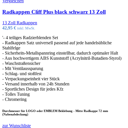
Vergleichen
Radkappen Cliff Plus black schwarz 13 Zoll
13 Zoll Radkappen
42,95
€
inkl. MwSt.
'- 4 teiliges Radzierblenden Set
- Radkappen Satz universell passend auf jede handelsübliche
Stahlfelge
- Sicherheits-Metallspannring einstellbar, dadurch optimaler Halt
- Aus hochwertigem ABS Kunststoff (Acrylnitril-Butadien-Styrol)
- Waschstraßensicher
- Mit Ventilaussparung
- Schlag- und stoßfest
- Verpackungseinheit vier Stück
- Versand innerhalb von 24h Stunden
- Sportliches Design für jedes Kfz
- Tolles Tuning
- Chromering
Durchmesser für LOGO oder EMBLEM Beklebung - Mitte Radkappe 72 mm
(Nabenabdeckung)
zur Wunschliste