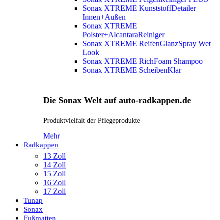
Sonax XTREME KunststoffDetailer
Innen+Außen
Sonax XTREME
Polster+AlcantaraReiniger
Sonax XTREME ReifenGlanzSpray Wet
Look
Sonax XTREME RichFoam Shampoo
Sonax XTREME ScheibenKlar
Die Sonax Welt auf auto-radkappen.de
Produktvielfalt der Pflegeprodukte
Mehr
Radkappen
13 Zoll
14 Zoll
15 Zoll
16 Zoll
17 Zoll
Tunap
Sonax
Fußmatten