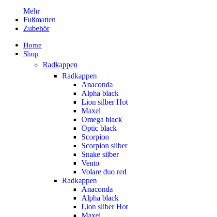
Mehr
Fußmatten
Zubehör
Home
Shop
Radkappen
Radkappen
Anaconda
Alpha black
Lion silber
Hot
Maxel
Omega black
Optic black
Scorpion
Scorpion silber
Snake silber
Vento
Volare duo red
Radkappen
Anaconda
Alpha black
Lion silber
Hot
Maxel