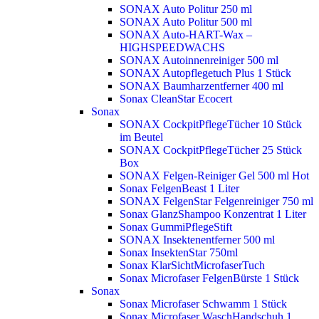
SONAX Auto Politur 250 ml
SONAX Auto Politur 500 ml
SONAX Auto-HART-Wax –
HIGHSPEEDWACHS
SONAX Autoinnenreiniger 500 ml
SONAX Autopflegetuch Plus 1 Stück
SONAX Baumharzentferner 400 ml
Sonax CleanStar Ecocert
Sonax
SONAX CockpitPflegeTücher 10 Stück
im Beutel
SONAX CockpitPflegeTücher 25 Stück
Box
SONAX Felgen-Reiniger Gel 500 ml
Hot
Sonax FelgenBeast 1 Liter
SONAX FelgenStar Felgenreiniger 750 ml
Sonax GlanzShampoo Konzentrat 1 Liter
Sonax GummiPflegeStift
SONAX Insektenentferner 500 ml
Sonax InsektenStar 750ml
Sonax KlarSichtMicrofaserTuch
Sonax Microfaser FelgenBürste 1 Stück
Sonax
Sonax Microfaser Schwamm 1 Stück
Sonax Microfaser WaschHandschuh 1