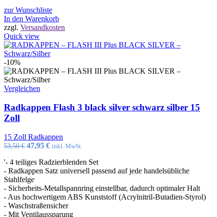
zur Wunschliste
In den Warenkorb
zzgl.
Versandkosten
Quick view
-10%
Vergleichen
Radkappen Flash 3 black silver schwarz silber 15
Zoll
15 Zoll Radkappen
Ursprünglicher
Aktueller
47,95
€
53,50
€
inkl. MwSt.
Preis
Preis
'- 4 teiliges Radzierblenden Set
war:
ist:
- Radkappen Satz universell passend auf jede handelsübliche
53,50 €
47,95 €.
Stahlfelge
- Sicherheits-Metallspannring einstellbar, dadurch optimaler Halt
- Aus hochwertigem ABS Kunststoff (Acrylnitril-Butadien-Styrol)
- Waschstraßensicher
- Mit Ventilaussparung