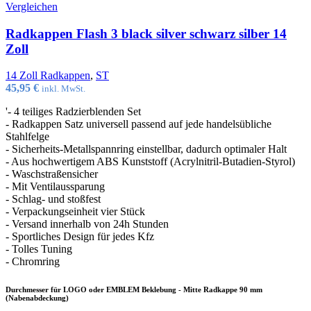
Vergleichen
Radkappen Flash 3 black silver schwarz silber 14
Zoll
14 Zoll Radkappen
,
ST
45,95
€
inkl. MwSt.
'- 4 teiliges Radzierblenden Set
- Radkappen Satz universell passend auf jede handelsübliche
Stahlfelge
- Sicherheits-Metallspannring einstellbar, dadurch optimaler Halt
- Aus hochwertigem ABS Kunststoff (Acrylnitril-Butadien-Styrol)
- Waschstraßensicher
- Mit Ventilaussparung
- Schlag- und stoßfest
- Verpackungseinheit vier Stück
- Versand innerhalb von 24h Stunden
- Sportliches Design für jedes Kfz
- Tolles Tuning
- Chromring
Durchmesser für LOGO oder EMBLEM Beklebung - Mitte Radkappe 90 mm
(Nabenabdeckung)