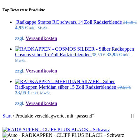
Top Bewertete Produkte
Radkappe Stratos RC schwarz 14 Zoll Radzierblende
31,10
€
Ursprünglicher
Aktueller
4,95
€
inkl. MwSt.
Preis
Preis
zzgl.
Versandkosten
war:
ist:
31,10 €
4,95 €.
Radkappen
Ursprünglicher
Aktuelle
Cosmos silber 15 Zoll Radzierblenden
33,95
€
38,50
€
inkl.
Preis
Preis
MwSt.
war:
ist:
zzgl.
Versandkosten
38,50 €
33,95 €.
Radkappen Meridian silber 15 Zoll Radzierblenden
39,95
€
Ursprünglicher
Aktueller
33,95
€
inkl. MwSt.
Preis
Preis
zzgl.
Versandkosten
war:
ist:
39,95 €
33,95 €.
Start
/
Produkte verschlagwortet mit „passend“