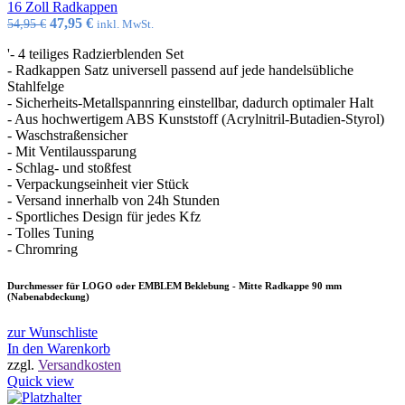
16 Zoll Radkappen
Ursprünglicher
Aktueller
47,95
€
54,95
€
inkl. MwSt.
Preis
Preis
'- 4 teiliges Radzierblenden Set
war:
ist:
- Radkappen Satz universell passend auf jede handelsübliche
54,95 €
47,95 €.
Stahlfelge
- Sicherheits-Metallspannring einstellbar, dadurch optimaler Halt
- Aus hochwertigem ABS Kunststoff (Acrylnitril-Butadien-Styrol)
- Waschstraßensicher
- Mit Ventilaussparung
- Schlag- und stoßfest
- Verpackungseinheit vier Stück
- Versand innerhalb von 24h Stunden
- Sportliches Design für jedes Kfz
- Tolles Tuning
- Chromring
Durchmesser für LOGO oder EMBLEM Beklebung - Mitte Radkappe 90 mm
(Nabenabdeckung)
zur Wunschliste
In den Warenkorb
zzgl.
Versandkosten
Quick view