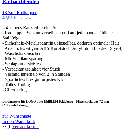
Radzierblenden
13 Zoll Radkappen
42,95
€
inkl. MwSt.
'- 4 teiliges Radzierblenden Set
- Radkappen Satz universell passend auf jede handelsübliche
Stahlfelge
- Sicherheits-Metallspannring einstellbar, dadurch optimaler Halt
- Aus hochwertigem ABS Kunststoff (Acrylnitril-Butadien-Styrol)
- Waschstraßensicher
- Mit Ventilaussparung
- Schlag- und stoßfest
- Verpackungseinheit vier Stück
- Versand innerhalb von 24h Stunden
- Sportliches Design für jedes Kfz
- Tolles Tuning
- Chromering
Durchmesser für LOGO oder EMBLEM Beklebung - Mitte Radkappe 72 mm
(Nabenabdeckung)
zur Wunschliste
In den Warenkorb
zzgl.
Versandkosten