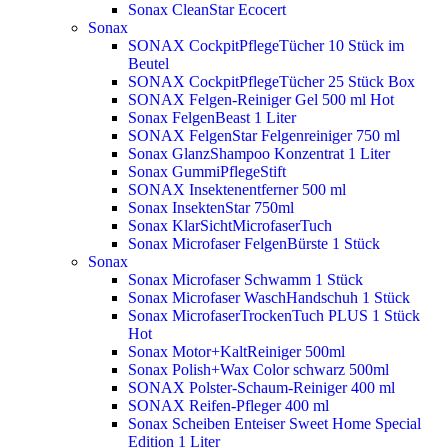
Sonax CleanStar Ecocert
Sonax
SONAX CockpitPflegeTücher 10 Stück im
Beutel
SONAX CockpitPflegeTücher 25 Stück Box
SONAX Felgen-Reiniger Gel 500 ml
Hot
Sonax FelgenBeast 1 Liter
SONAX FelgenStar Felgenreiniger 750 ml
Sonax GlanzShampoo Konzentrat 1 Liter
Sonax GummiPflegeStift
SONAX Insektenentferner 500 ml
Sonax InsektenStar 750ml
Sonax KlarSichtMicrofaserTuch
Sonax Microfaser FelgenBürste 1 Stück
Sonax
Sonax Microfaser Schwamm 1 Stück
Sonax Microfaser WaschHandschuh 1 Stück
Sonax MicrofaserTrockenTuch PLUS 1 Stück
Hot
Sonax Motor+KaltReiniger 500ml
Sonax Polish+Wax Color schwarz 500ml
SONAX Polster-Schaum-Reiniger 400 ml
SONAX Reifen-Pfleger 400 ml
Sonax Scheiben Enteiser Sweet Home Special
Edition 1 Liter