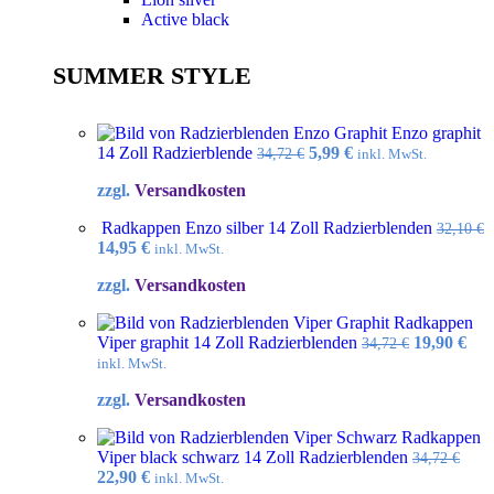
Active black
SUMMER STYLE
Enzo graphit
Ursprünglicher
Aktueller
14 Zoll Radzierblende
5,99
€
34,72
€
inkl. MwSt.
Preis
Preis
zzgl.
Versandkosten
war:
ist:
34,72 €
5,99 €.
Radkappen Enzo silber 14 Zoll Radzierblenden
32,10
€
Ursprünglicher
Aktueller
14,95
€
inkl. MwSt.
Preis
Preis
zzgl.
Versandkosten
war:
ist:
32,10 €
14,95 €.
Radkappen
Ursprüngl
Akt
Viper graphit 14 Zoll Radzierblenden
19,90
€
34,72
€
Preis
Pre
inkl. MwSt.
war:
ist:
zzgl.
Versandkosten
34,72 €
19,9
Radkappen
Viper black schwarz 14 Zoll Radzierblenden
34,72
€
Ursprünglicher
Aktueller
22,90
€
inkl. MwSt.