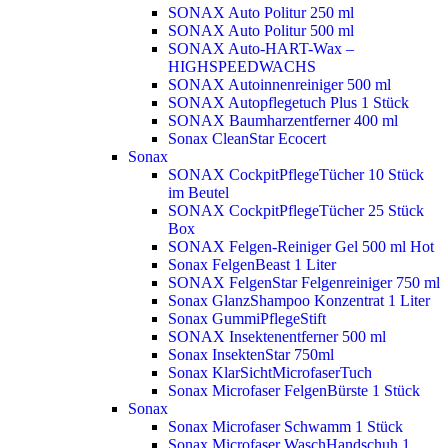
SONAX Auto Politur 250 ml
SONAX Auto Politur 500 ml
SONAX Auto-HART-Wax –
HIGHSPEEDWACHS
SONAX Autoinnenreiniger 500 ml
SONAX Autopflegetuch Plus 1 Stück
SONAX Baumharzentferner 400 ml
Sonax CleanStar Ecocert
Sonax
SONAX CockpitPflegeTücher 10 Stück
im Beutel
SONAX CockpitPflegeTücher 25 Stück
Box
SONAX Felgen-Reiniger Gel 500 ml
Hot
Sonax FelgenBeast 1 Liter
SONAX FelgenStar Felgenreiniger 750 ml
Sonax GlanzShampoo Konzentrat 1 Liter
Sonax GummiPflegeStift
SONAX Insektenentferner 500 ml
Sonax InsektenStar 750ml
Sonax KlarSichtMicrofaserTuch
Sonax Microfaser FelgenBürste 1 Stück
Sonax
Sonax Microfaser Schwamm 1 Stück
Sonax Microfaser WaschHandschuh 1