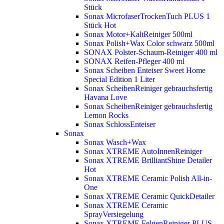
Stück
Sonax MicrofaserTrockenTuch PLUS 1
Stück
Hot
Sonax Motor+KaltReiniger 500ml
Sonax Polish+Wax Color schwarz 500ml
SONAX Polster-Schaum-Reiniger 400 ml
SONAX Reifen-Pfleger 400 ml
Sonax Scheiben Enteiser Sweet Home
Special Edition 1 Liter
Sonax ScheibenReiniger gebrauchsfertig
Havana Love
Sonax ScheibenReiniger gebrauchsfertig
Lemon Rocks
Sonax SchlossEnteiser
Sonax
Sonax Wasch+Wax
Sonax XTREME AutoInnenReiniger
Sonax XTREME BrilliantShine Detailer
Hot
Sonax XTREME Ceramic Polish All-in-
One
Sonax XTREME Ceramic QuickDetailer
Sonax XTREME Ceramic
SprayVersiegelung
Sonax XTREME FelgenReiniger PLUS