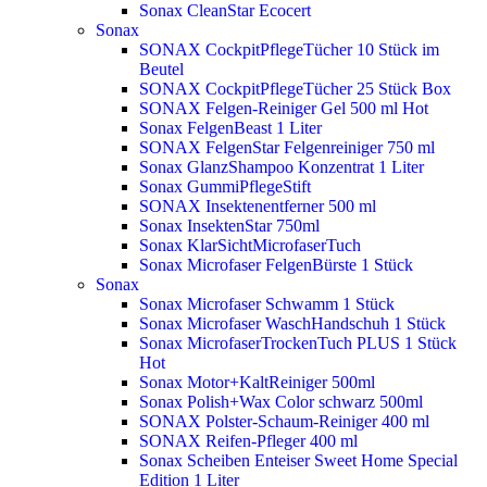
Sonax CleanStar Ecocert
Sonax
SONAX CockpitPflegeTücher 10 Stück im
Beutel
SONAX CockpitPflegeTücher 25 Stück Box
SONAX Felgen-Reiniger Gel 500 ml
Hot
Sonax FelgenBeast 1 Liter
SONAX FelgenStar Felgenreiniger 750 ml
Sonax GlanzShampoo Konzentrat 1 Liter
Sonax GummiPflegeStift
SONAX Insektenentferner 500 ml
Sonax InsektenStar 750ml
Sonax KlarSichtMicrofaserTuch
Sonax Microfaser FelgenBürste 1 Stück
Sonax
Sonax Microfaser Schwamm 1 Stück
Sonax Microfaser WaschHandschuh 1 Stück
Sonax MicrofaserTrockenTuch PLUS 1 Stück
Hot
Sonax Motor+KaltReiniger 500ml
Sonax Polish+Wax Color schwarz 500ml
SONAX Polster-Schaum-Reiniger 400 ml
SONAX Reifen-Pfleger 400 ml
Sonax Scheiben Enteiser Sweet Home Special
Edition 1 Liter