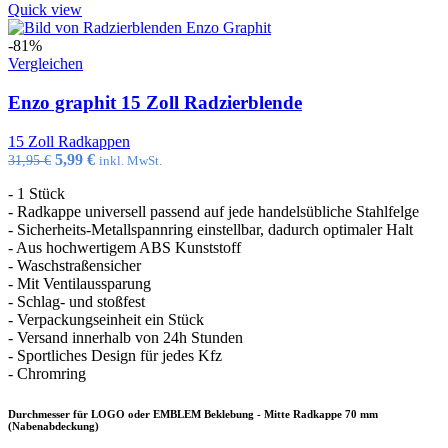
Quick view
-81%
Vergleichen
Enzo graphit 15 Zoll Radzierblende
15 Zoll Radkappen
Ursprünglicher
Aktueller
5,99
€
31,95
€
inkl. MwSt.
Preis
Preis
- 1 Stück
war:
ist:
- Radkappe universell passend auf jede handelsübliche Stahlfelge
31,95 €
5,99 €.
- Sicherheits-Metallspannring einstellbar, dadurch optimaler Halt
- Aus hochwertigem ABS Kunststoff
- Waschstraßensicher
- Mit Ventilaussparung
- Schlag- und stoßfest
- Verpackungseinheit ein Stück
- Versand innerhalb von 24h Stunden
- Sportliches Design für jedes Kfz
- Chromring
Durchmesser für LOGO oder EMBLEM Beklebung - Mitte Radkappe 70 mm
(Nabenabdeckung)