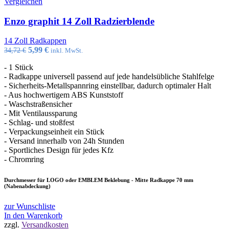
Vergleichen
Enzo graphit 14 Zoll Radzierblende
14 Zoll Radkappen
Ursprünglicher
Aktueller
5,99
€
34,72
€
inkl. MwSt.
Preis
Preis
- 1 Stück
war:
ist:
- Radkappe universell passend auf jede handelsübliche Stahlfelge
34,72 €
5,99 €.
- Sicherheits-Metallspannring einstellbar, dadurch optimaler Halt
- Aus hochwertigem ABS Kunststoff
- Waschstraßensicher
- Mit Ventilaussparung
- Schlag- und stoßfest
- Verpackungseinheit ein Stück
- Versand innerhalb von 24h Stunden
- Sportliches Design für jedes Kfz
- Chromring
Durchmesser für LOGO oder EMBLEM Beklebung - Mitte Radkappe 70 mm
(Nabenabdeckung)
zur Wunschliste
In den Warenkorb
zzgl.
Versandkosten