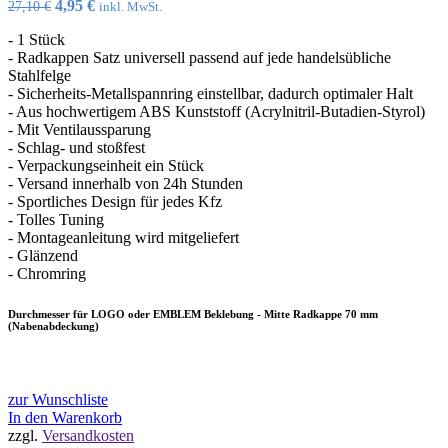
Ursprünglicher
Aktueller
4,95
€
27,10
€
inkl. MwSt.
Preis
Preis
- 1 Stück
war:
ist:
- Radkappen Satz universell passend auf jede handelsübliche
27,10 €
4,95 €.
Stahlfelge
- Sicherheits-Metallspannring einstellbar, dadurch optimaler Halt
- Aus hochwertigem ABS Kunststoff (Acrylnitril-Butadien-Styrol)
- Mit Ventilaussparung
- Schlag- und stoßfest
- Verpackungseinheit ein Stück
- Versand innerhalb von 24h Stunden
- Sportliches Design für jedes Kfz
- Tolles Tuning
- Montageanleitung wird mitgeliefert
- Glänzend
- Chromring
Durchmesser für LOGO oder EMBLEM Beklebung - Mitte Radkappe 70 mm
(Nabenabdeckung)
zur Wunschliste
In den Warenkorb
zzgl.
Versandkosten