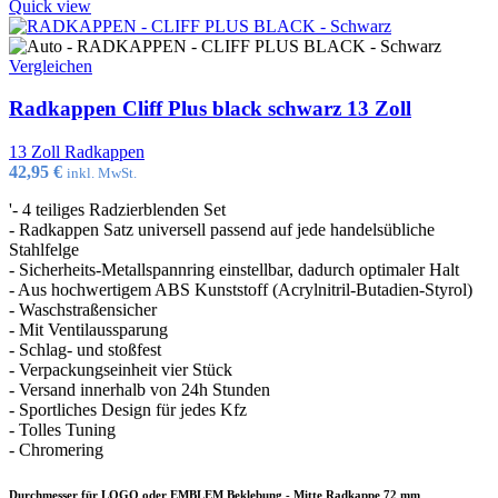
Quick view
Vergleichen
Radkappen Cliff Plus black schwarz 13 Zoll
13 Zoll Radkappen
42,95
€
inkl. MwSt.
'- 4 teiliges Radzierblenden Set
- Radkappen Satz universell passend auf jede handelsübliche
Stahlfelge
- Sicherheits-Metallspannring einstellbar, dadurch optimaler Halt
- Aus hochwertigem ABS Kunststoff (Acrylnitril-Butadien-Styrol)
- Waschstraßensicher
- Mit Ventilaussparung
- Schlag- und stoßfest
- Verpackungseinheit vier Stück
- Versand innerhalb von 24h Stunden
- Sportliches Design für jedes Kfz
- Tolles Tuning
- Chromering
Durchmesser für LOGO oder EMBLEM Beklebung - Mitte Radkappe 72 mm