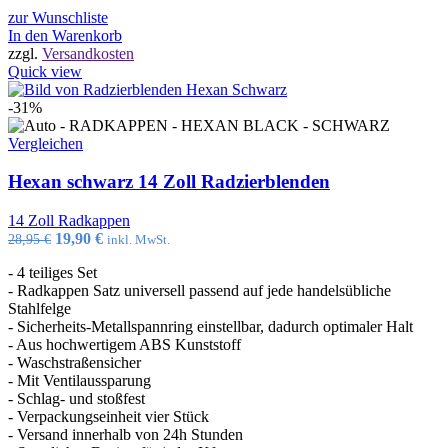
zur Wunschliste
In den Warenkorb
zzgl.
Versandkosten
Quick view
-31%
Vergleichen
Hexan schwarz 14 Zoll Radzierblenden
14 Zoll Radkappen
Ursprünglicher
Aktueller
19,90
€
28,95
€
inkl. MwSt.
Preis
Preis
- 4 teiliges Set
war:
ist:
- Radkappen Satz universell passend auf jede handelsübliche
28,95 €
19,90 €.
Stahlfelge
- Sicherheits-Metallspannring einstellbar, dadurch optimaler Halt
- Aus hochwertigem ABS Kunststoff
- Waschstraßensicher
- Mit Ventilaussparung
- Schlag- und stoßfest
- Verpackungseinheit vier Stück
- Versand innerhalb von 24h Stunden