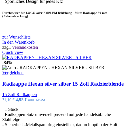
- Sportliches Design für jedes Kfz
Durchmesser für LOGO oder EMBLEM Beklebung - Mitte Radkappe 50 mm
(Nabenabdeckung)
zur Wunschliste
In den Warenkorb
zzgl.
Versandkosten
Quick view
-84%
Vergleichen
Radkappe Hexan silver silber 15 Zoll Radzierblende
15 Zoll Radkappen
Ursprünglicher
Aktueller
4,95
€
31,10
€
inkl. MwSt.
Preis
Preis
- 1 Stück
war:
ist:
- Radkappen Satz universell passend auf jede handelsübliche
31,10 €
4,95 €.
Stahlfelge
- Sicherheits-Metallspannring einstellbar, dadurch optimaler Halt