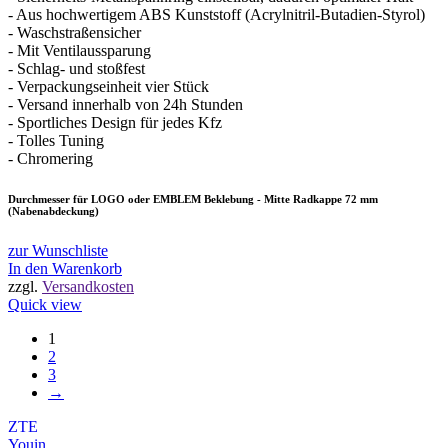
- Aus hochwertigem ABS Kunststoff (Acrylnitril-Butadien-Styrol)
- Waschstraßensicher
- Mit Ventilaussparung
- Schlag- und stoßfest
- Verpackungseinheit vier Stück
- Versand innerhalb von 24h Stunden
- Sportliches Design für jedes Kfz
- Tolles Tuning
- Chromering
Durchmesser für LOGO oder EMBLEM Beklebung - Mitte Radkappe 72 mm
(Nabenabdeckung)
zur Wunschliste
In den Warenkorb
zzgl.
Versandkosten
Quick view
1
2
3
→
ZTE
Youin