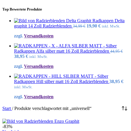
Top Bewertete Produkte
Radkappen Delta
Ursprünglicher
Aktueller
graphit 14 Zoll Radzierblenden
19,90
€
34,99
€
inkl. MwSt.
Preis
Preis
zzgl.
Versandkosten
war:
ist:
34,99 €
19,90 €.
Radkappen Alfa silber matt 16 Zoll Radzierblenden
44,95
€
Ursprünglicher
Aktueller
38,95
€
inkl. MwSt.
Preis
Preis
zzgl.
Versandkosten
war:
ist:
44,95 €
38,95 €.
Radkappen Hill silber matt 16 Zoll Radzierblenden
38,95
€
inkl. MwSt.
zzgl.
Versandkosten
Start
/
Produkte verschlagwortet mit „universell“
-83%