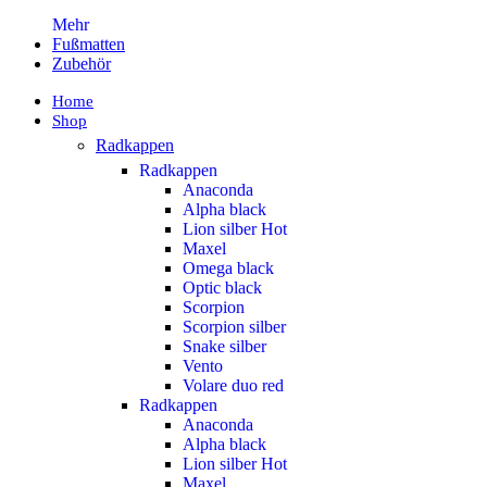
Mehr
Fußmatten
Zubehör
Home
Shop
Radkappen
Radkappen
Anaconda
Alpha black
Lion silber
Hot
Maxel
Omega black
Optic black
Scorpion
Scorpion silber
Snake silber
Vento
Volare duo red
Radkappen
Anaconda
Alpha black
Lion silber
Hot
Maxel