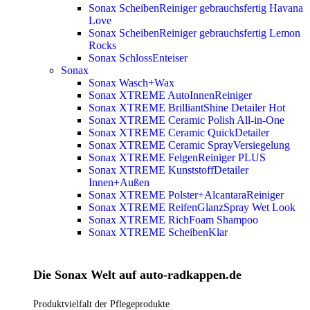
Sonax ScheibenReiniger gebrauchsfertig Havana
Love
Sonax ScheibenReiniger gebrauchsfertig Lemon
Rocks
Sonax SchlossEnteiser
Sonax
Sonax Wasch+Wax
Sonax XTREME AutoInnenReiniger
Sonax XTREME BrilliantShine Detailer
Hot
Sonax XTREME Ceramic Polish All-in-One
Sonax XTREME Ceramic QuickDetailer
Sonax XTREME Ceramic SprayVersiegelung
Sonax XTREME FelgenReiniger PLUS
Sonax XTREME KunststoffDetailer
Innen+Außen
Sonax XTREME Polster+AlcantaraReiniger
Sonax XTREME ReifenGlanzSpray Wet Look
Sonax XTREME RichFoam Shampoo
Sonax XTREME ScheibenKlar
Die Sonax Welt auf auto-radkappen.de
Produktvielfalt der Pflegeprodukte