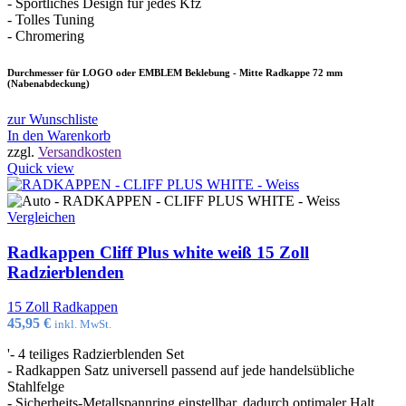
- Sportliches Design für jedes Kfz
- Tolles Tuning
- Chromering
Durchmesser für LOGO oder EMBLEM Beklebung - Mitte Radkappe 72 mm
(Nabenabdeckung)
zur Wunschliste
In den Warenkorb
zzgl.
Versandkosten
Quick view
Vergleichen
Radkappen Cliff Plus white weiß 15 Zoll
Radzierblenden
15 Zoll Radkappen
45,95
€
inkl. MwSt.
'- 4 teiliges Radzierblenden Set
- Radkappen Satz universell passend auf jede handelsübliche
Stahlfelge
- Sicherheits-Metallspannring einstellbar, dadurch optimaler Halt