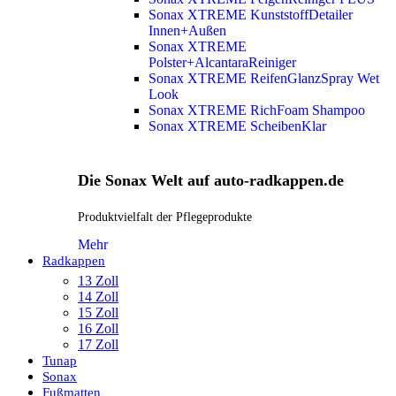
Sonax XTREME KunststoffDetailer
Innen+Außen
Sonax XTREME
Polster+AlcantaraReiniger
Sonax XTREME ReifenGlanzSpray Wet
Look
Sonax XTREME RichFoam Shampoo
Sonax XTREME ScheibenKlar
Die Sonax Welt auf auto-radkappen.de
Produktvielfalt der Pflegeprodukte
Mehr
Radkappen
13 Zoll
14 Zoll
15 Zoll
16 Zoll
17 Zoll
Tunap
Sonax
Fußmatten