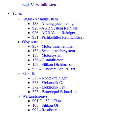
Preis
Preis
zzgl.
Versandkosten
war:
ist:
34,72 €
22,90 €.
Tunap
Abgas- Ansaugsystem
138 - Ansaugsystemreiniger
925 - AGR System Reiniger
926 - AGR Ventil Reiniger
931 - Partikelfilter Reingungsset
Ölsystem
957 - Motor Innenreiniger
153 - Schaltgetriebesystem
155 - Motorsystem
156 - Ölstabilisator
159 - Silikon Dichtmasse
955 - Ölsystem Schutz BN
Elektrik
375 - Kontaktreiniger
373 - Elektronik Öl
372 - Elektronik Fett
377 - Batteriepol Schutzlack
Wartungssprays
901 Fließfett Flow
105 - Silikon Öl
903 - Rostlöser