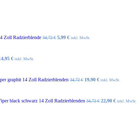
Ursprünglicher
Aktueller
14 Zoll Radzierblende
5,99
€
34,72
€
inkl. MwSt.
Preis
Preis
war:
ist:
34,72 €
5,99 €.
Ursprünglicher
Aktueller
14,95
€
inkl. MwSt.
Preis
Preis
war:
ist:
32,10 €
14,95 €.
Ursprünglicher
Aktueller
er graphit 14 Zoll Radzierblenden
19,90
€
34,72
€
inkl. MwSt.
Preis
Preis
war:
ist:
34,72 €
19,90 €.
Ursprünglicher
Aktueller
per black schwarz 14 Zoll Radzierblenden
22,90
€
34,72
€
inkl. MwSt.
Preis
Preis
war:
ist:
34,72 €
22,90 €.