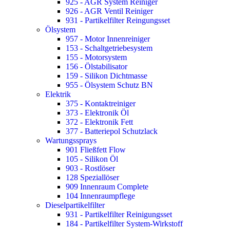
925 - AGR System Reiniger
926 - AGR Ventil Reiniger
931 - Partikelfilter Reingungsset
Ölsystem
957 - Motor Innenreiniger
153 - Schaltgetriebesystem
155 - Motorsystem
156 - Ölstabilisator
159 - Silikon Dichtmasse
955 - Ölsystem Schutz BN
Elektrik
375 - Kontaktreiniger
373 - Elektronik Öl
372 - Elektronik Fett
377 - Batteriepol Schutzlack
Wartungssprays
901 Fließfett Flow
105 - Silikon Öl
903 - Rostlöser
128 Speziallöser
909 Innenraum Complete
104 Innenraumpflege
Dieselpartikelfilter
931 - Partikelfilter Reinigungsset
184 - Partikelfilter System-Wirkstoff