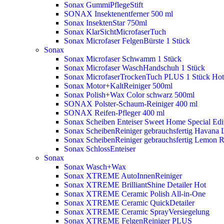
Sonax GummiPflegeStift
SONAX Insektenentferner 500 ml
Sonax InsektenStar 750ml
Sonax KlarSichtMicrofaserTuch
Sonax Microfaser FelgenBürste 1 Stück
Sonax
Sonax Microfaser Schwamm 1 Stück
Sonax Microfaser WaschHandschuh 1 Stück
Sonax MicrofaserTrockenTuch PLUS 1 Stück
Hot
Sonax Motor+KaltReiniger 500ml
Sonax Polish+Wax Color schwarz 500ml
SONAX Polster-Schaum-Reiniger 400 ml
SONAX Reifen-Pfleger 400 ml
Sonax Scheiben Enteiser Sweet Home Special Edit
Sonax ScheibenReiniger gebrauchsfertig Havana 
Sonax ScheibenReiniger gebrauchsfertig Lemon 
Sonax SchlossEnteiser
Sonax
Sonax Wasch+Wax
Sonax XTREME AutoInnenReiniger
Sonax XTREME BrilliantShine Detailer
Hot
Sonax XTREME Ceramic Polish All-in-One
Sonax XTREME Ceramic QuickDetailer
Sonax XTREME Ceramic SprayVersiegelung
Sonax XTREME FelgenReiniger PLUS