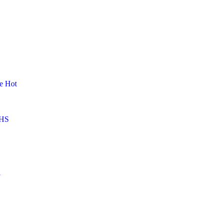
me
Hot
HS
l