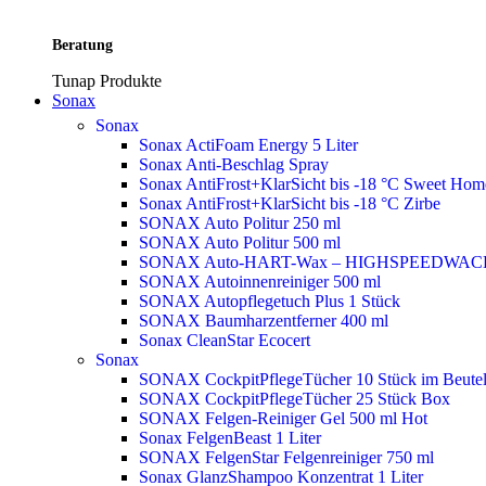
Beratung
Tunap Produkte
Sonax
Sonax
Sonax ActiFoam Energy 5 Liter
Sonax Anti-Beschlag Spray
Sonax AntiFrost+KlarSicht bis -18 °C Sweet Ho
Sonax AntiFrost+KlarSicht bis -18 °C Zirbe
SONAX Auto Politur 250 ml
SONAX Auto Politur 500 ml
SONAX Auto-HART-Wax – HIGHSPEEDWAC
SONAX Autoinnenreiniger 500 ml
SONAX Autopflegetuch Plus 1 Stück
SONAX Baumharzentferner 400 ml
Sonax CleanStar Ecocert
Sonax
SONAX CockpitPflegeTücher 10 Stück im Beute
SONAX CockpitPflegeTücher 25 Stück Box
SONAX Felgen-Reiniger Gel 500 ml
Hot
Sonax FelgenBeast 1 Liter
SONAX FelgenStar Felgenreiniger 750 ml
Sonax GlanzShampoo Konzentrat 1 Liter