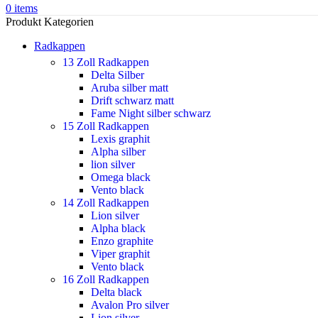
0
items
Produkt Kategorien
Radkappen
13 Zoll Radkappen
Delta Silber
Aruba silber matt
Drift schwarz matt
Fame Night silber schwarz
15 Zoll Radkappen
Lexis graphit
Alpha silber
lion silver
Omega black
Vento black
14 Zoll Radkappen
Lion silver
Alpha black
Enzo graphite
Viper graphit
Vento black
16 Zoll Radkappen
Delta black
Avalon Pro silver
Lion silver