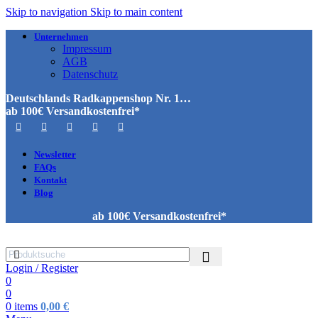
Skip to navigation
Skip to main content
Unternehmen
Impressum
AGB
Datenschutz
Deutschlands Radkappenshop Nr. 1…
ab 100€ Versandkostenfrei*
Newsletter
FAQs
Kontakt
Blog
ab 100€ Versandkostenfrei*
Login / Register
0
0
0
items
0,00
€