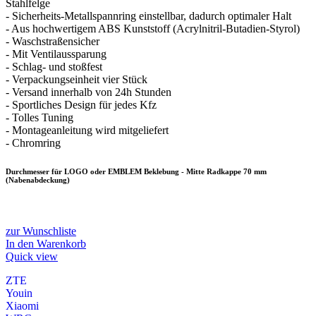
Stahlfelge
- Sicherheits-Metallspannring einstellbar, dadurch optimaler Halt
- Aus hochwertigem ABS Kunststoff (Acrylnitril-Butadien-Styrol)
- Waschstraßensicher
- Mit Ventilaussparung
- Schlag- und stoßfest
- Verpackungseinheit vier Stück
- Versand innerhalb von 24h Stunden
- Sportliches Design für jedes Kfz
- Tolles Tuning
- Montageanleitung wird mitgeliefert
- Chromring
Durchmesser für LOGO oder EMBLEM Beklebung - Mitte Radkappe 70 mm
(Nabenabdeckung)
zur Wunschliste
In den Warenkorb
Quick view
ZTE
Youin
Xiaomi