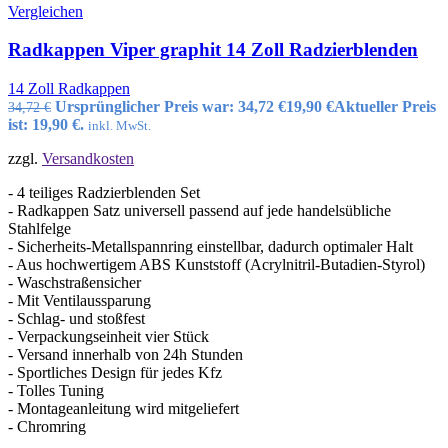
Vergleichen
Radkappen Viper graphit 14 Zoll Radzierblenden
14 Zoll Radkappen
Ursprünglicher Preis war: 34,72 €
19,90
€
Aktueller Preis
34,72
€
ist: 19,90 €.
inkl. MwSt.
zzgl.
Versandkosten
- 4 teiliges Radzierblenden Set
- Radkappen Satz universell passend auf jede handelsübliche
Stahlfelge
- Sicherheits-Metallspannring einstellbar, dadurch optimaler Halt
- Aus hochwertigem ABS Kunststoff (Acrylnitril-Butadien-Styrol)
- Waschstraßensicher
- Mit Ventilaussparung
- Schlag- und stoßfest
- Verpackungseinheit vier Stück
- Versand innerhalb von 24h Stunden
- Sportliches Design für jedes Kfz
- Tolles Tuning
- Montageanleitung wird mitgeliefert
- Chromring