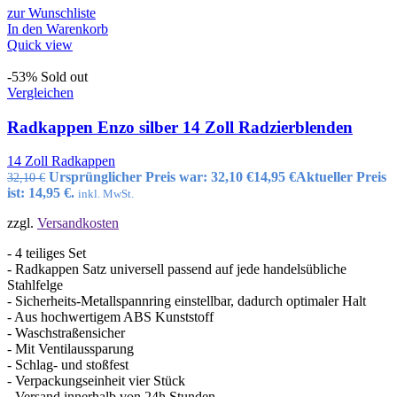
zur Wunschliste
In den Warenkorb
Quick view
-53%
Sold out
Vergleichen
Radkappen Enzo silber 14 Zoll Radzierblenden
14 Zoll Radkappen
Ursprünglicher Preis war: 32,10 €
14,95
€
Aktueller Preis
32,10
€
ist: 14,95 €.
inkl. MwSt.
zzgl.
Versandkosten
- 4 teiliges Set
- Radkappen Satz universell passend auf jede handelsübliche
Stahlfelge
- Sicherheits-Metallspannring einstellbar, dadurch optimaler Halt
- Aus hochwertigem ABS Kunststoff
- Waschstraßensicher
- Mit Ventilaussparung
- Schlag- und stoßfest
- Verpackungseinheit vier Stück
- Versand innerhalb von 24h Stunden