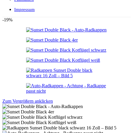
Konzentrat 1 Liter
Sonax GummiPflegeStift
Impressum
SONAX Insektenentferner 500
ml
-19%
Sonax InsektenStar 750ml
Sonax KlarSichtMicrofaserTuch
Sonax Microfaser FelgenBürste 1
Stück
Sonax
Sonax Microfaser Schwamm 1
Stück
Sonax Microfaser
WaschHandschuh 1 Stück
Sonax MicrofaserTrockenTuch
PLUS 1 Stück
Hot
Sonax Motor+KaltReiniger
500ml
Sonax Polish+Wax Color
schwarz 500ml
Zum Vergrößern anklicken
SONAX Polster-Schaum-
Reiniger 400 ml
SONAX Reifen-Pfleger 400 ml
Sonax Scheiben Enteiser Sweet
Home Special Edition 1 Liter
Sonax ScheibenReiniger