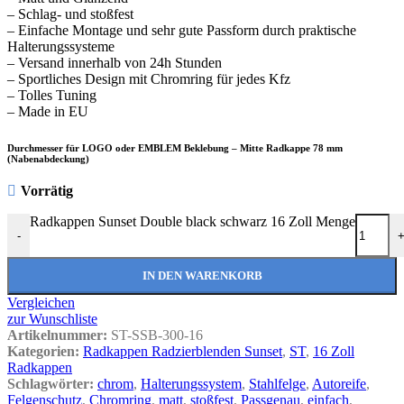
Shampoo
– Schlag- und stoßfest
Sonax XTREME ScheibenKlar
– Einfache Montage und sehr gute Passform durch praktische
Halterungssysteme
– Versand innerhalb von 24h Stunden
Die Sonax Welt auf auto-
– Sportliches Design mit Chromring für jedes Kfz
– Tolles Tuning
radkappen.de
– Made in EU
Produktvielfalt der Pflegeprodukte
Durchmesser für LOGO oder EMBLEM Beklebung – Mitte Radkappe 78 mm
(Nabenabdeckung)
Mehr
Vorrätig
Radkappen Sunset Double black schwarz 16 Zoll Menge
-
IN DEN WARENKORB
Vergleichen
zur Wunschliste
Artikelnummer:
ST-SSB-300-16
Kategorien:
Radkappen Radzierblenden Sunset
,
ST
,
16 Zoll
Radkappen
Schlagwörter:
chrom
,
Halterungssystem
,
Stahlfelge
,
Autoreife
,
Felgenschutz
,
Chromring
,
matt
,
stoßfest
,
Passgenau
,
einfach
,