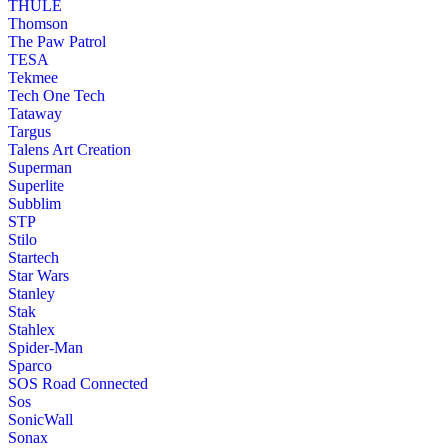
THULE
Thomson
The Paw Patrol
TESA
Tekmee
Tech One Tech
Tataway
Targus
Talens Art Creation
Superman
Superlite
Subblim
STP
Stilo
Startech
Star Wars
Stanley
Stak
Stahlex
Spider-Man
Sparco
SOS Road Connected
Sos
SonicWall
Sonax