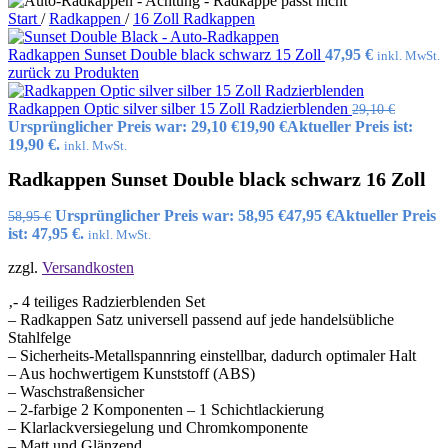
gebrauchsfertig Havana Love
Start
/
Radkappen
/
16 Zoll Radkappen
Sonax ScheibenReiniger
gebrauchsfertig Lemon Rocks
Radkappen Sunset Double black schwarz 15 Zoll
47,95
€
inkl. MwSt.
Sonax SchlossEnteiser
zurück zu Produkten
Sonax
Sonax Wasch+Wax
Radkappen Optic silver silber 15 Zoll Radzierblenden
29,10
€
Sonax XTREME
Ursprünglicher Preis war: 29,10 €
19,90
€
Aktueller Preis ist:
AutoInnenReiniger
19,90 €.
inkl. MwSt.
Sonax XTREME BrilliantShine
Detailer
Hot
Radkappen Sunset Double black schwarz 16 Zoll
Sonax XTREME Ceramic Polish
All-in-One
Ursprünglicher Preis war: 58,95 €
47,95
€
Aktueller Preis
58,95
€
Sonax XTREME Ceramic
ist: 47,95 €.
inkl. MwSt.
QuickDetailer
Sonax XTREME Ceramic
zzgl.
Versandkosten
SprayVersiegelung
Sonax XTREME FelgenReiniger
‚- 4 teiliges Radzierblenden Set
PLUS
– Radkappen Satz universell passend auf jede handelsübliche
Sonax XTREME
Stahlfelge
KunststoffDetailer Innen+Außen
– Sicherheits-Metallspannring einstellbar, dadurch optimaler Halt
Sonax XTREME
– Aus hochwertigem Kunststoff (ABS)
Polster+AlcantaraReiniger
– Waschstraßensicher
Sonax XTREME
– 2-farbige 2 Komponenten – 1 Schichtlackierung
ReifenGlanzSpray Wet Look
– Klarlackversiegelung und Chromkomponente
Sonax XTREME RichFoam
– Matt und Glänzend