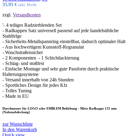
35,95
€
inkl. MwSt.
zzgl.
Versandkosten
'- 4 teiliges Radzierblenden Set
- Radkappen Satz universell passend auf jede handelsübliche
Stahlfelge
- Sicherheits-Metallspannring einstellbar, dadurch optimaler Halt
- Aus hochwertigem Kunsstoff-Regranulat
- Waschstraßensicher
- 2 Komponenten - 1 Schichtlackierung
- Schlag- und stoßfest
- Einfache Montage und sehr gute Passform durch praktische
Halterungssysteme
- Versand innerhalb von 24h Stunden
- Sportliches Design für jedes Kfz
- Tolles Tuning
- Made in EU
Durchmesser für LOGO oder EMBLEM Beklebung - Mitte Radkappe 135 mm
(Nabenabdeckung)
zur Wunschliste
In den Warenkorb
Quick view