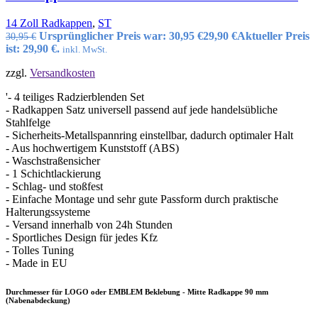
14 Zoll Radkappen
,
ST
Ursprünglicher Preis war: 30,95 €
29,90
€
Aktueller Preis
30,95
€
ist: 29,90 €.
inkl. MwSt.
zzgl.
Versandkosten
'- 4 teiliges Radzierblenden Set
- Radkappen Satz universell passend auf jede handelsübliche
Stahlfelge
- Sicherheits-Metallspannring einstellbar, dadurch optimaler Halt
- Aus hochwertigem Kunststoff (ABS)
- Waschstraßensicher
- 1 Schichtlackierung
- Schlag- und stoßfest
- Einfache Montage und sehr gute Passform durch praktische
Halterungssysteme
- Versand innerhalb von 24h Stunden
- Sportliches Design für jedes Kfz
- Tolles Tuning
- Made in EU
Durchmesser für LOGO oder EMBLEM Beklebung - Mitte Radkappe 90 mm
(Nabenabdeckung)