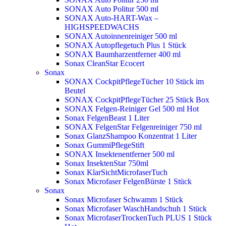
SONAX Auto Politur 500 ml
SONAX Auto-HART-Wax –
HIGHSPEEDWACHS
SONAX Autoinnenreiniger 500 ml
SONAX Autopflegetuch Plus 1 Stück
SONAX Baumharzentferner 400 ml
Sonax CleanStar Ecocert
Sonax
SONAX CockpitPflegeTücher 10 Stück im
Beutel
SONAX CockpitPflegeTücher 25 Stück Box
SONAX Felgen-Reiniger Gel 500 ml
Hot
Sonax FelgenBeast 1 Liter
SONAX FelgenStar Felgenreiniger 750 ml
Sonax GlanzShampoo Konzentrat 1 Liter
Sonax GummiPflegeStift
SONAX Insektenentferner 500 ml
Sonax InsektenStar 750ml
Sonax KlarSichtMicrofaserTuch
Sonax Microfaser FelgenBürste 1 Stück
Sonax
Sonax Microfaser Schwamm 1 Stück
Sonax Microfaser WaschHandschuh 1 Stück
Sonax MicrofaserTrockenTuch PLUS 1 Stück