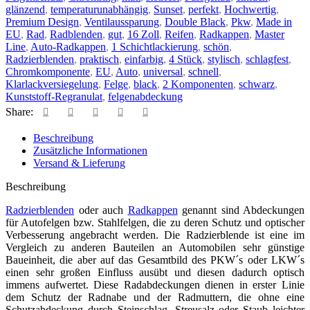
glänzend
,
temperaturunabhängig
,
Sunset
,
perfekt
,
Hochwertig
,
Premium Design
,
Ventilaussparung
,
Double Black
,
Pkw
,
Made in
EU
,
Rad
,
Radblenden
,
gut
,
16 Zoll
,
Reifen
,
Radkappen
,
Master
Line
,
Auto-Radkappen
,
1 Schichtlackierung
,
schön
,
Radzierblenden
,
praktisch
,
einfarbig
,
4 Stück
,
stylisch
,
schlagfest
,
Chromkomponente
,
EU
,
Auto
,
universal
,
schnell
,
Klarlackversiegelung
,
Felge
,
black
,
2 Komponenten
,
schwarz
,
Kunststoff-Regranulat
,
felgenabdeckung
Share:
Beschreibung
Zusätzliche Informationen
Versand & Lieferung
Beschreibung
Radzierblenden
oder auch
Radkappen
genannt sind Abdeckungen
für Autofelgen bzw. Stahlfelgen, die zu deren Schutz und optischer
Verbesserung angebracht werden. Die Radzierblende ist eine im
Vergleich zu anderen Bauteilen an Automobilen sehr günstige
Baueinheit, die aber auf das Gesamtbild des PKW´s oder LKW´s
einen sehr großen Einfluss ausübt und diesen dadurch optisch
immens aufwertet. Diese Radabdeckungen dienen in erster Linie
dem Schutz der Radnabe und der Radmuttern, die ohne eine
Schutzabdeckung durch Steinschlag, Streusalz oder Staub leichter