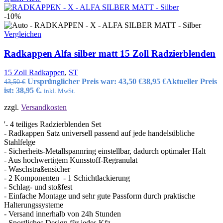
-10%
Vergleichen
Radkappen Alfa silber matt 15 Zoll Radzierblenden
15 Zoll Radkappen
,
ST
Ursprünglicher Preis war: 43,50 €
38,95
€
Aktueller Preis
43,50
€
ist: 38,95 €.
inkl. MwSt.
zzgl.
Versandkosten
'- 4 teiliges Radzierblenden Set
- Radkappen Satz universell passend auf jede handelsübliche
Stahlfelge
- Sicherheits-Metallspannring einstellbar, dadurch optimaler Halt
- Aus hochwertigem Kunsstoff-Regranulat
- Waschstraßensicher
- 2 Komponenten - 1 Schichtlackierung
- Schlag- und stoßfest
- Einfache Montage und sehr gute Passform durch praktische
Halterungssysteme
- Versand innerhalb von 24h Stunden
- Sportliches Design für jedes Kfz