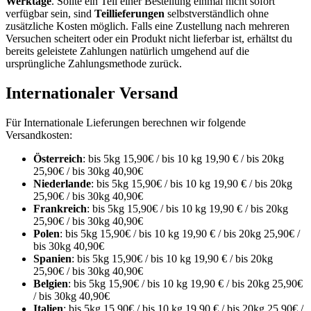
Werktage
.
Sollte ein
Teil einer Bestellung
einmal nicht sofort
verfügbar sein, sind
Teillieferungen
selbstverständlich
ohne
zusätzliche Kosten
möglich. Falls eine Zustellung nach mehreren
Versuchen scheitert oder ein Produkt
nicht lieferbar
ist, erhältst du
bereits geleistete Zahlungen natürlich umgehend
auf die
ursprüngliche Zahlungsmethode
zurück.
Internationaler Versand
Für Internationale Lieferungen berechnen wir folgende
Versandkosten:
Österreich
: bis 5kg 15,90€ / bis 10 kg 19,90 € / bis 20kg
25,90€ / bis 30kg 40,90€
Niederlande
: bis 5kg 15,90€ / bis 10 kg 19,90 € / bis 20kg
25,90€ / bis 30kg 40,90€
Frankreich
: bis 5kg 15,90€ / bis 10 kg 19,90 € / bis 20kg
25,90€ / bis 30kg 40,90€
Polen
: bis 5kg 15,90€ / bis 10 kg 19,90 € / bis 20kg 25,90€ /
bis 30kg 40,90€
Spanien
: bis 5kg 15,90€ / bis 10 kg 19,90 € / bis 20kg
25,90€ / bis 30kg 40,90€
Belgien
: bis 5kg 15,90€ / bis 10 kg 19,90 € / bis 20kg 25,90€
/ bis 30kg 40,90€
Italien
: bis 5kg 15,90€ / bis 10 kg 19,90 € / bis 20kg 25,90€ /