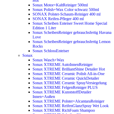
Hot
Sonax Motor+KaltReiniger 500ml
Sonax Polish+Wax Color schwarz 500ml
SONAX Polster-Schaum-Reiniger 400 ml
SONAX Reifen-Pfleger 400 ml
Sonax Scheiben Enteiser Sweet Home Special
Edition 1 Liter
Sonax ScheibenReiniger gebrauchsfertig Havana
Love
Sonax ScheibenReiniger gebrauchsfertig Lemon
Rocks
Sonax SchlossEnteiser
Sonax
Sonax Wasch+Wax
Sonax XTREME AutoInnenReiniger
Sonax XTREME BrilliantShine Detailer
Hot
Sonax XTREME Ceramic Polish All-in-One
Sonax XTREME Ceramic QuickDetailer
Sonax XTREME Ceramic SprayVersiegelung
Sonax XTREME FelgenReiniger PLUS
Sonax XTREME KunststoffDetailer
Innen+Außen
Sonax XTREME Polster+AlcantaraReiniger
Sonax XTREME ReifenGlanzSpray Wet Look
Sonax XTREME RichFoam Shampoo