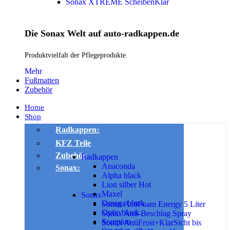
Sonax XTREME ScheibenKlar
Die Sonax Welt auf auto-radkappen.de
Produktvielfalt der Pflegeprodukte
Mehr
Fußmatten
Zubehör
Home
Shop
Radkappen
KFZ Teile
Zubehör
Radkappen
Anaconda
Sonax
Alpha black
Lion silber
Hot
Maxel
Sonax
Omega black
Sonax ActiFoam Energy 5 Liter
Optic black
Sonax Anti-Beschlag Spray
Scorpion
Sonax AntiFrost+KlarSicht bis