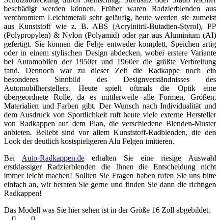
beschädigt werden können. Früher waren Radzierblenden aus
verchromtem Leichtmetall sehr geläufig, heute werden sie zumeist
aus Kunststoff wie z. B. ABS (Acrylnitril-Butadien-Styrol), PP
(Polypropylen) & Nylon (Polyamid) oder gar aus Aluminium (AI)
gefertigt. Sie können die Felge entweder komplett, Speichen artig
oder in einem stylischen Design abdecken, wobei erstere Variante
bei Automobilen der 1950er und 1960er die größte Verbreitung
fand. Dennoch war zu dieser Zeit die Radkappe noch ein
besonderes Sinnbild des Designverständnisses des
Automobilherstellers. Heute spielt oftmals die Optik eine
übergeordnete Rolle, da es mittlerweile alle Formen, Größen,
Materialien und Farben gibt. Der Wunsch nach Individualität und
dem Ausdruck von Sportlichkeit ruft heute viele externe Hersteller
von Radkappen auf dem Plan, die verschiedene Blenden-Muster
anbieten. Beliebt sind vor allem Kunststoff-Radblenden, die den
Look der deutlich kostspieligeren Alu Felgen imitieren.
Bei
Auto-Radkappen.de
erhalten Sie eine riesige Auswahl
erstklassiger Radzierblenden die Ihnen die Entscheidung nicht
immer leicht machen! Sollten Sie Fragen haben rufen Sie uns bitte
einfach an, wir beraten Sie gerne und finden Sie dann die richtigen
Radkappen!
Das Modell was Sie hier sehen ist in der Größe 16 Zoll abgebildet.