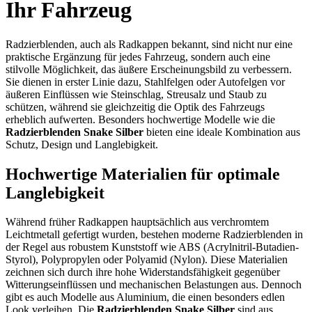
Ihr Fahrzeug
Radzierblenden, auch als Radkappen bekannt, sind nicht nur eine
praktische Ergänzung für jedes Fahrzeug, sondern auch eine
stilvolle Möglichkeit, das äußere Erscheinungsbild zu verbessern.
Sie dienen in erster Linie dazu, Stahlfelgen oder Autofelgen vor
äußeren Einflüssen wie Steinschlag, Streusalz und Staub zu
schützen, während sie gleichzeitig die Optik des Fahrzeugs
erheblich aufwerten. Besonders hochwertige Modelle wie die
Radzierblenden Snake Silber
bieten eine ideale Kombination aus
Schutz, Design und Langlebigkeit.
Hochwertige Materialien für optimale
Langlebigkeit
Während früher Radkappen hauptsächlich aus verchromtem
Leichtmetall gefertigt wurden, bestehen moderne Radzierblenden in
der Regel aus robustem Kunststoff wie ABS (Acrylnitril-Butadien-
Styrol), Polypropylen oder Polyamid (Nylon). Diese Materialien
zeichnen sich durch ihre hohe Widerstandsfähigkeit gegenüber
Witterungseinflüssen und mechanischen Belastungen aus. Dennoch
gibt es auch Modelle aus Aluminium, die einen besonders edlen
Look verleihen. Die
Radzierblenden Snake Silber
sind aus