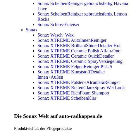
Sonax ScheibenReiniger gebrauchsfertig Havana
Love
Sonax ScheibenReiniger gebrauchsfertig Lemon
Rocks
Sonax SchlossEnteiser
Sonax
Sonax Wasch+Wax
Sonax XTREME AutoInnenReiniger
Sonax XTREME BrilliantShine Detailer
Hot
Sonax XTREME Ceramic Polish All-in-One
Sonax XTREME Ceramic QuickDetailer
Sonax XTREME Ceramic SprayVersiegelung
Sonax XTREME FelgenReiniger PLUS
Sonax XTREME KunststoffDetailer
Innen+Außen
Sonax XTREME Polster+AlcantaraReiniger
Sonax XTREME ReifenGlanzSpray Wet Look
Sonax XTREME RichFoam Shampoo
Sonax XTREME ScheibenKlar
Die Sonax Welt auf auto-radkappen.de
Produktvielfalt der Pflegeprodukte