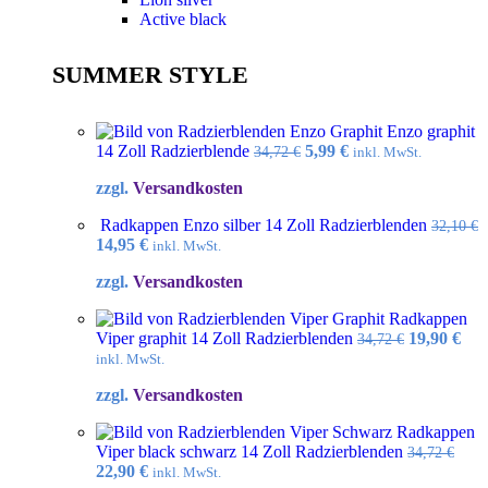
Active black
SUMMER STYLE
Enzo graphit
Ursprünglicher
Aktueller
14 Zoll Radzierblende
5,99
€
34,72
€
inkl. MwSt.
Preis
Preis
zzgl.
Versandkosten
war:
ist:
34,72 €
5,99 €.
Radkappen Enzo silber 14 Zoll Radzierblenden
32,10
€
Ursprünglicher
Aktueller
14,95
€
inkl. MwSt.
Preis
Preis
zzgl.
Versandkosten
war:
ist:
32,10 €
14,95 €.
Radkappen
Ursprüngl
Akt
Viper graphit 14 Zoll Radzierblenden
19,90
€
34,72
€
Preis
Pre
inkl. MwSt.
war:
ist:
zzgl.
Versandkosten
34,72 €
19,9
Radkappen
Viper black schwarz 14 Zoll Radzierblenden
34,72
€
Ursprünglicher
Aktueller
22,90
€
inkl. MwSt.