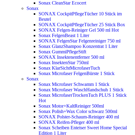
Sonax CleanStar Ecocert
Sonax
SONAX CockpitPflegeTücher 10 Stück im
Beutel
SONAX CockpitPflegeTücher 25 Stück Box
SONAX Felgen-Reiniger Gel 500 ml
Hot
Sonax FelgenBeast 1 Liter
SONAX FelgenStar Felgenreiniger 750 ml
Sonax GlanzShampoo Konzentrat 1 Liter
Sonax GummiPflegeStift
SONAX Insektenentferner 500 ml
Sonax InsektenStar 750ml
Sonax KlarSichtMicrofaserTuch
Sonax Microfaser FelgenBürste 1 Stück
Sonax
Sonax Microfaser Schwamm 1 Stück
Sonax Microfaser WaschHandschuh 1 Stück
Sonax MicrofaserTrockenTuch PLUS 1 Stück
Hot
Sonax Motor+KaltReiniger 500ml
Sonax Polish+Wax Color schwarz 500ml
SONAX Polster-Schaum-Reiniger 400 ml
SONAX Reifen-Pfleger 400 ml
Sonax Scheiben Enteiser Sweet Home Special
Edition 1 Liter