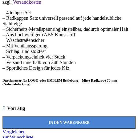
zzgl.
Versandkosten
war:
ist:
28,47 €
19,90 €.
– 4 teiliges Set
– Radkappen Satz universell passend auf jede handelsübliche
Stahlfelge
– Sicherheits-Metallspannring einstellbar, dadurch optimaler Halt
– Aus hochwertigem ABS Kunststoff
– Waschstraßensicher
– Mit Ventilaussparung
– Schlag- und stoßfest
– Verpackungseinheit vier Stück
– Versand innerhalb von 24h Stunden
– Sportliches Design für jedes Kfz
Durchmesser für LOGO oder EMBLEM Beklebung – Mitte Radkappe 70 mm
(Nabenabdeckung)
Vorrätig
IN DEN WARENKORB
Vergleichen
zur Wunschliste