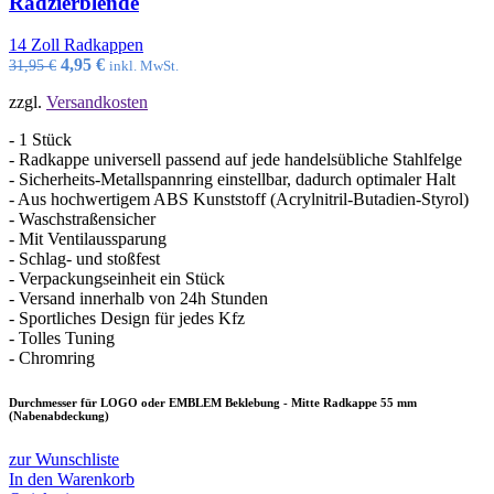
Radzierblende
14 Zoll Radkappen
Ursprünglicher
Aktueller
4,95
€
31,95
€
inkl. MwSt.
Preis
Preis
zzgl.
Versandkosten
war:
ist:
31,95 €
4,95 €.
- 1 Stück
- Radkappe universell passend auf jede handelsübliche Stahlfelge
- Sicherheits-Metallspannring einstellbar, dadurch optimaler Halt
- Aus hochwertigem ABS Kunststoff (Acrylnitril-Butadien-Styrol)
- Waschstraßensicher
- Mit Ventilaussparung
- Schlag- und stoßfest
- Verpackungseinheit ein Stück
- Versand innerhalb von 24h Stunden
- Sportliches Design für jedes Kfz
- Tolles Tuning
- Chromring
Durchmesser für LOGO oder EMBLEM Beklebung - Mitte Radkappe 55 mm
(Nabenabdeckung)
zur Wunschliste
In den Warenkorb