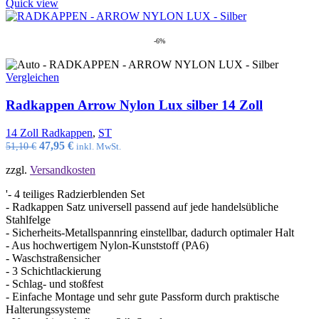
Quick view
-6%
Vergleichen
Radkappen Arrow Nylon Lux silber 14 Zoll
14 Zoll Radkappen
,
ST
Ursprünglicher
Aktueller
47,95
€
51,10
€
inkl. MwSt.
Preis
Preis
zzgl.
Versandkosten
war:
ist:
51,10 €
47,95 €.
'- 4 teiliges Radzierblenden Set
- Radkappen Satz universell passend auf jede handelsübliche
Stahlfelge
- Sicherheits-Metallspannring einstellbar, dadurch optimaler Halt
- Aus hochwertigem Nylon-Kunststoff (PA6)
- Waschstraßensicher
- 3 Schichtlackierung
- Schlag- und stoßfest
- Einfache Montage und sehr gute Passform durch praktische
Halterungssysteme