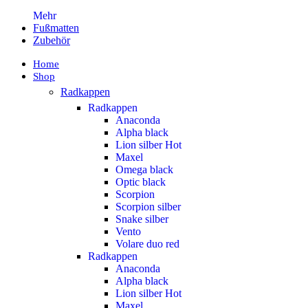
Mehr
Fußmatten
Zubehör
Home
Shop
Radkappen
Radkappen
Anaconda
Alpha black
Lion silber
Hot
Maxel
Omega black
Optic black
Scorpion
Scorpion silber
Snake silber
Vento
Volare duo red
Radkappen
Anaconda
Alpha black
Lion silber
Hot
Maxel