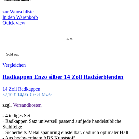
zur Wunschliste
In den Warenkorb
Quick view
-53%
Sold out
Vergleichen
Radkappen Enzo silber 14 Zoll Radzierblenden
14 Zoll Radkappen
Ursprünglicher
Aktueller
14,95
€
32,10
€
inkl. MwSt.
Preis
Preis
zzgl.
Versandkosten
war:
ist:
32,10 €
14,95 €.
- 4 teiliges Set
- Radkappen Satz universell passend auf jede handelsübliche
Stahlfelge
- Sicherheits-Metallspannring einstellbar, dadurch optimaler Halt
- Aus hochwertigem ABS Kunststoff