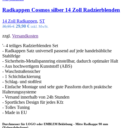
Radkappen Cosmos silber 14 Zoll Radzierblenden
14 Zoll Radkappen
,
ST
Ursprünglicher
Aktueller
29,90
€
30,95
€
inkl. MwSt.
Preis
Preis
zzgl.
Versandkosten
war:
ist:
30,95 €
29,90 €.
'- 4 teiliges Radzierblenden Set
- Radkappen Satz universell passend auf jede handelsübliche
Stahlfelge
- Sicherheits-Metallspannring einstellbar, dadurch optimaler Halt
- Aus hochwertigem Kunststoff (ABS)
- Waschstraßensicher
- 1 Schichtlackierung
- Schlag- und stoßfest
- Einfache Montage und sehr gute Passform durch praktische
Halterungssysteme
- Versand innerhalb von 24h Stunden
- Sportliches Design für jedes Kfz
- Tolles Tuning
- Made in EU
Durchmesser für LOGO oder EMBLEM Beklebung - Mitte Radkappe 90 mm
(Nabenabdeckung)