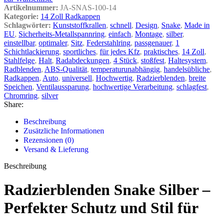
Artikelnummer:
JA-SNAS-100-14
Kategorie:
14 Zoll Radkappen
Schlagwörter:
Kunststoffkrallen
,
schnell
,
Design
,
Snake
,
Made in
EU
,
Sicherheits-Metallspannring
,
einfach
,
Montage
,
silber
,
einstellbar
,
optimaler
,
Sitz
,
Federstahlring
,
passgenauer
,
1
Schichtlackierung
,
sportliches
,
für jedes Kfz
,
praktisches
,
14 Zoll
,
Stahlfelge
,
Halt
,
Radabdeckungen
,
4 Stück
,
stoßfest
,
Haltesystem
,
Radblenden
,
ABS-Qualität
,
temperaturunabhängig
,
handelsübliche
,
Radkappen
,
Auto
,
universell
,
Hochwertig
,
Radzierblenden
,
breite
Speichen
,
Ventilaussparung
,
hochwertige Verarbeitung
,
schlagfest
,
Chromring
,
silver
Share:
Beschreibung
Zusätzliche Informationen
Rezensionen (0)
Versand & Lieferung
Beschreibung
Radzierblenden Snake Silber –
Perfekter Schutz und Stil für