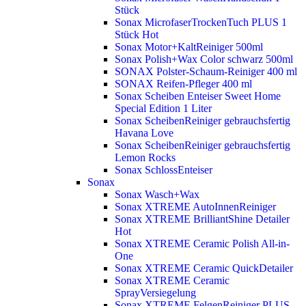
Stück
Sonax MicrofaserTrockenTuch PLUS 1
Stück
Hot
Sonax Motor+KaltReiniger 500ml
Sonax Polish+Wax Color schwarz 500ml
SONAX Polster-Schaum-Reiniger 400 ml
SONAX Reifen-Pfleger 400 ml
Sonax Scheiben Enteiser Sweet Home
Special Edition 1 Liter
Sonax ScheibenReiniger gebrauchsfertig
Havana Love
Sonax ScheibenReiniger gebrauchsfertig
Lemon Rocks
Sonax SchlossEnteiser
Sonax
Sonax Wasch+Wax
Sonax XTREME AutoInnenReiniger
Sonax XTREME BrilliantShine Detailer
Hot
Sonax XTREME Ceramic Polish All-in-
One
Sonax XTREME Ceramic QuickDetailer
Sonax XTREME Ceramic
SprayVersiegelung
Sonax XTREME FelgenReiniger PLUS