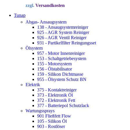
Preis
Preis
zzgl.
Versandkosten
war:
ist:
34,72 €
22,90 €.
Tunap
Abgas- Ansaugsystem
138 - Ansaugsystemreiniger
925 - AGR System Reiniger
926 - AGR Ventil Reiniger
931 - Partikelfilter Reingungsset
Ölsystem
957 - Motor Innenreiniger
153 - Schaltgetriebesystem
155 - Motorsystem
156 - Ölstabilisator
159 - Silikon Dichtmasse
955 - Ölsystem Schutz BN
Elektrik
375 - Kontaktreiniger
373 - Elektronik Öl
372 - Elektronik Fett
377 - Batteriepol Schutzlack
Wartungssprays
901 Fließfett Flow
105 - Silikon Öl
903 - Rostlöser