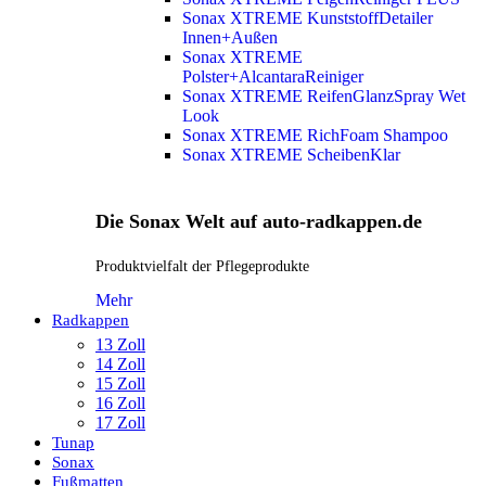
Sonax XTREME KunststoffDetailer
Innen+Außen
Sonax XTREME
Polster+AlcantaraReiniger
Sonax XTREME ReifenGlanzSpray Wet
Look
Sonax XTREME RichFoam Shampoo
Sonax XTREME ScheibenKlar
Die Sonax Welt auf auto-radkappen.de
Produktvielfalt der Pflegeprodukte
Mehr
Radkappen
13 Zoll
14 Zoll
15 Zoll
16 Zoll
17 Zoll
Tunap
Sonax
Fußmatten