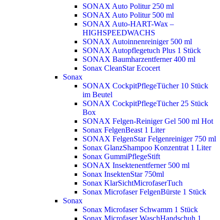
SONAX Auto Politur 250 ml
SONAX Auto Politur 500 ml
SONAX Auto-HART-Wax –
HIGHSPEEDWACHS
SONAX Autoinnenreiniger 500 ml
SONAX Autopflegetuch Plus 1 Stück
SONAX Baumharzentferner 400 ml
Sonax CleanStar Ecocert
Sonax
SONAX CockpitPflegeTücher 10 Stück
im Beutel
SONAX CockpitPflegeTücher 25 Stück
Box
SONAX Felgen-Reiniger Gel 500 ml
Hot
Sonax FelgenBeast 1 Liter
SONAX FelgenStar Felgenreiniger 750 ml
Sonax GlanzShampoo Konzentrat 1 Liter
Sonax GummiPflegeStift
SONAX Insektenentferner 500 ml
Sonax InsektenStar 750ml
Sonax KlarSichtMicrofaserTuch
Sonax Microfaser FelgenBürste 1 Stück
Sonax
Sonax Microfaser Schwamm 1 Stück
Sonax Microfaser WaschHandschuh 1