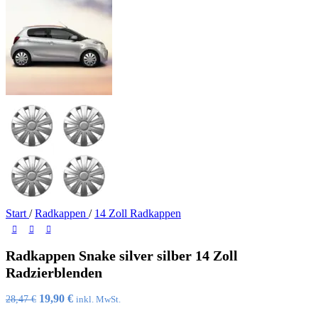
Start
/
Radkappen
/
14 Zoll Radkappen
Radkappen Snake silver silber 14 Zoll
Radzierblenden
Ursprünglicher
Aktueller
19,90
€
28,47
€
inkl. MwSt.
Preis
Preis